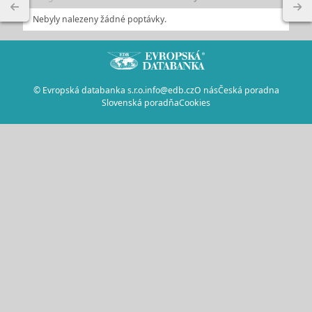
Nebyly nalezeny žádné poptávky.
© Evropská databanka s.r.o.
info@edb.cz
O nás
Česká poradna
Slovenská poradňa
Cookies