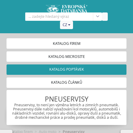
CZ
KATALOG FIREM
KATALOG MICROSITE
KATALOG POPTÁVEK
KATALOG ČLÁNKŮ
PNEUSERVISY
Pneuservisy, to není jen výměna letních a zimních pneumatik.
Pneuservisy dále nabízí vyvažování kol motocyklů, automobilů i
nákladních vozidel, rovnání alu-disků, opravy duší a pneumatik,
drobné mechanické práce a prodej pneumatik, disků a duší.
Katalog firem
Auto moto
Pneuservisy