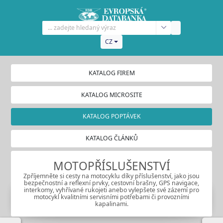
CZ
KATALOG FIREM
KATALOG MICROSITE
KATALOG POPTÁVEK
KATALOG ČLÁNKŮ
MOTOPŘÍSLUŠENSTVÍ
Zpříjemněte si cesty na motocyklu díky příslušenství, jako jsou
bezpečnostní a reflexní prvky, cestovní brašny, GPS navigace,
interkomy, vyhřívané rukojeti anebo vylepšete své zázemí pro
motocykl kvalitními servisními potřebami či provozními
kapalinami.