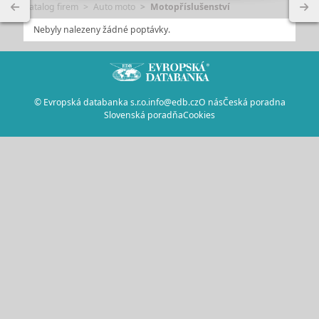
Katalog firem
Auto moto
Motopříslušenství
Nebyly nalezeny žádné poptávky.
© Evropská databanka s.r.o.
info@edb.cz
O nás
Česká poradna
Slovenská poradňa
Cookies