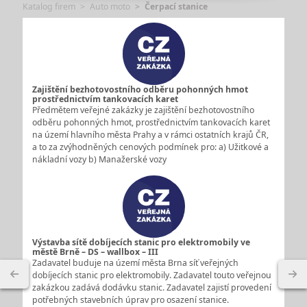
Katalog firem
Auto moto
Čerpací stanice
Zajištění bezhotovostního odběru pohonných hmot
prostřednictvím tankovacích karet
Předmětem veřejné zakázky je zajištění bezhotovostního
odběru pohonných hmot, prostřednictvím tankovacích karet
na území hlavního města Prahy a v rámci ostatních krajů ČR,
a to za zvýhodněných cenových podmínek pro: a) Užitkové a
nákladní vozy b) Manažerské vozy
Výstavba sítě dobíjecích stanic pro elektromobily ve
městě Brně – DS – wallbox – III
Zadavatel buduje na území města Brna síť veřejných
dobíjecích stanic pro elektromobily. Zadavatel touto veřejnou
zakázkou zadává dodávku stanic. Zadavatel zajistí provedení
potřebných stavebních úprav pro osazení stanice.