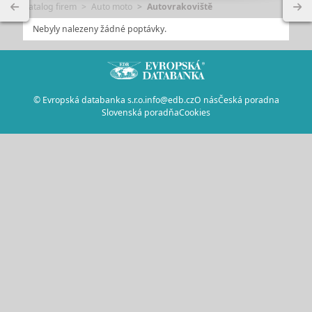
Katalog firem
Auto moto
Autovrakoviště
Nebyly nalezeny žádné poptávky.
© Evropská databanka s.r.o.
info@edb.cz
O nás
Česká poradna
Slovenská poradňa
Cookies