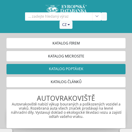
CZ
KATALOG FIREM
KATALOG MICROSITE
KATALOG POPTÁVEK
KATALOG ČLÁNKŮ
AUTOVRAKOVIŠTĚ
Autovrakoviště
nabízí výkup bouraných a poškozených vozidel a
vraků. Rozebraná auta všech značek prodávají na levné
náhradní díly. Vystavují doklad o ekologické likvidaci vozu a zajistí
odtah vašeho vraku.