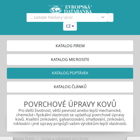
CZ
KATALOG FIREM
KATALOG MICROSITE
KATALOG POPTÁVEK
KATALOG ČLÁNKŮ
POVRCHOVÉ ÚPRAVY KOVŮ
Pro delší životnost, větší pevnost anebo lepší mechanické,
chemické i fyzikální vlastnosti se uplatňují povrchové úpravy
kovů. Kvalitní zinkování, galvanizování, smaltování, zinkování,
niklování i jiné úpravy propůjčí vašim výrobkům lepší vlastnosti.
Katalog firem
Stroje a vybavení pro firmy