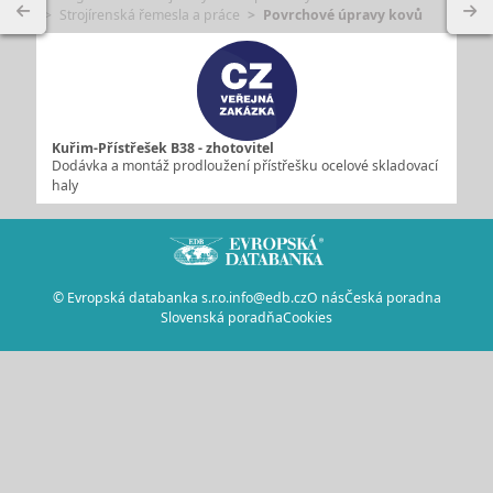
Strojírenská řemesla a práce
Povrchové úpravy kovů
Kuřim-Přístřešek B38 - zhotovitel
Dodávka a montáž prodloužení přístřešku ocelové skladovací
haly
© Evropská databanka s.r.o.
info@edb.cz
O nás
Česká poradna
Slovenská poradňa
Cookies