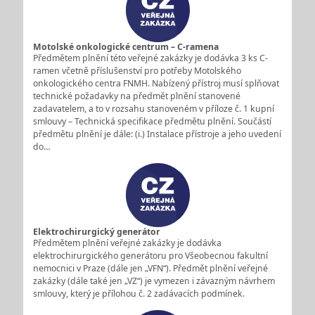
Motolské onkologické centrum – C-ramena
Předmětem plnění této veřejné zakázky je dodávka 3 ks C-
ramen včetně příslušenství pro potřeby Motolského
onkologického centra FNMH. Nabízený přístroj musí splňovat
technické požadavky na předmět plnění stanovené
zadavatelem, a to v rozsahu stanoveném v příloze č. 1 kupní
smlouvy – Technická specifikace předmětu plnění. Součástí
předmětu plnění je dále: (i.) Instalace přístroje a jeho uvedení
do…
Elektrochirurgický generátor
Předmětem plnění veřejné zakázky je dodávka
elektrochirurgického generátoru pro Všeobecnou fakultní
nemocnici v Praze (dále jen „VFN“). Předmět plnění veřejné
zakázky (dále také jen „VZ“) je vymezen i závazným návrhem
smlouvy, který je přílohou č. 2 zadávacích podmínek.