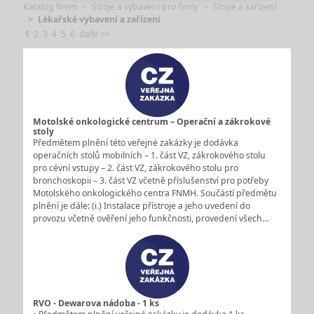
Katalog firem
Stroje a vybavení pro firmy
Stroje a zařízení
Lékařské vybavení a zařízení
1
2
3
4
5
6
další >>
Motolské onkologické centrum – Operační a zákrokové
stoly
Předmětem plnění této veřejné zakázky je dodávka
operačních stolů mobilních – 1. část VZ, zákrokového stolu
pro cévní vstupy – 2. část VZ, zákrokového stolu pro
bronchoskopii – 3. část VZ včetně příslušenství pro potřeby
Motolského onkologického centra FNMH. Součástí předmětu
plnění je dále: (i.) Instalace přístroje a jeho uvedení do
provozu včetně ověření jeho funkčnosti, provedení všech…
RVO - Dewarova nádoba - 1 ks