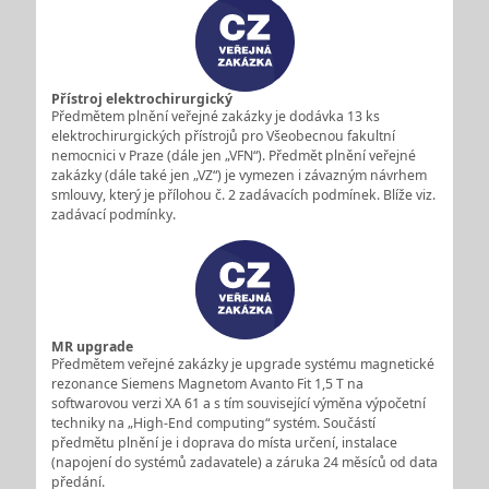
Přístroj elektrochirurgický
Předmětem plnění veřejné zakázky je dodávka 13 ks
elektrochirurgických přístrojů pro Všeobecnou fakultní
nemocnici v Praze (dále jen „VFN“). Předmět plnění veřejné
zakázky (dále také jen „VZ“) je vymezen i závazným návrhem
smlouvy, který je přílohou č. 2 zadávacích podmínek. Blíže viz.
zadávací podmínky.
MR upgrade
Předmětem veřejné zakázky je upgrade systému magnetické
rezonance Siemens Magnetom Avanto Fit 1,5 T na
softwarovou verzi XA 61 a s tím související výměna výpočetní
techniky na „High-End computing“ systém. Součástí
předmětu plnění je i doprava do místa určení, instalace
(napojení do systémů zadavatele) a záruka 24 měsíců od data
předání.