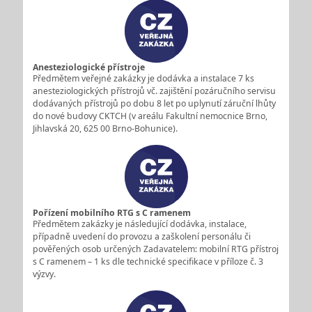
Anesteziologické přístroje
Předmětem veřejné zakázky je dodávka a instalace 7 ks
anesteziologických přístrojů vč. zajištění pozáručního servisu
dodávaných přístrojů po dobu 8 let po uplynutí záruční lhůty
do nové budovy CKTCH (v areálu Fakultní nemocnice Brno,
Jihlavská 20, 625 00 Brno-Bohunice).
Pořízení mobilního RTG s C ramenem
Předmětem zakázky je následující dodávka, instalace,
případně uvedení do provozu a zaškolení personálu či
pověřených osob určených Zadavatelem: mobilní RTG přístroj
s C ramenem – 1 ks dle technické specifikace v příloze č. 3
výzvy.