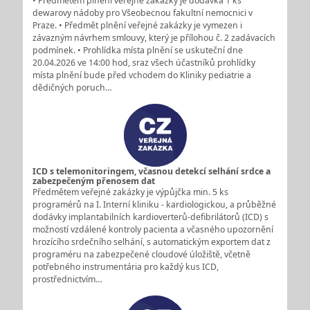
• Předmětem plnění veřejné zakázky je dodávka 1 ks
dewarovy nádoby pro Všeobecnou fakultní nemocnici v
Praze. • Předmět plnění veřejné zakázky je vymezen i
závazným návrhem smlouvy, který je přílohou č. 2 zadávacích
podmínek. • Prohlídka místa plnění se uskuteční dne
20.04.2026 ve 14:00 hod, sraz všech účastníků prohlídky
místa plnění bude před vchodem do Kliniky pediatrie a
dědičných poruch…
ICD s telemonitoringem, včasnou detekcí selhání srdce a
zabezpečeným přenosem dat
Předmětem veřejné zakázky je výpůjčka min. 5 ks
programérů na I. Interní kliniku - kardiologickou, a průběžné
dodávky implantabilních kardioverterů-defibrilátorů (ICD) s
možností vzdálené kontroly pacienta a včasného upozornění
hrozícího srdečního selhání, s automatickým exportem dat z
programéru na zabezpečené cloudové úložiště, včetně
potřebného instrumentária pro každý kus ICD,
prostřednictvím…