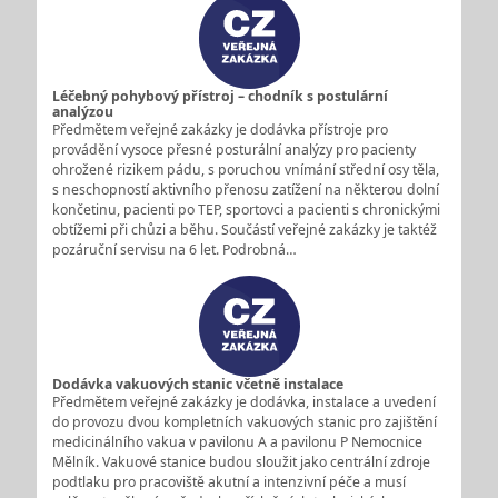
Léčebný pohybový přístroj – chodník s postulární
analýzou
Předmětem veřejné zakázky je dodávka přístroje pro
provádění vysoce přesné posturální analýzy pro pacienty
ohrožené rizikem pádu, s poruchou vnímání střední osy těla,
s neschopností aktivního přenosu zatížení na některou dolní
končetinu, pacienti po TEP, sportovci a pacienti s chronickými
obtížemi při chůzi a běhu. Součástí veřejné zakázky je taktéž
pozáruční servisu na 6 let. Podrobná…
Dodávka vakuových stanic včetně instalace
Předmětem veřejné zakázky je dodávka, instalace a uvedení
do provozu dvou kompletních vakuových stanic pro zajištění
medicinálního vakua v pavilonu A a pavilonu P Nemocnice
Mělník. Vakuové stanice budou sloužit jako centrální zdroje
podtlaku pro pracoviště akutní a intenzivní péče a musí