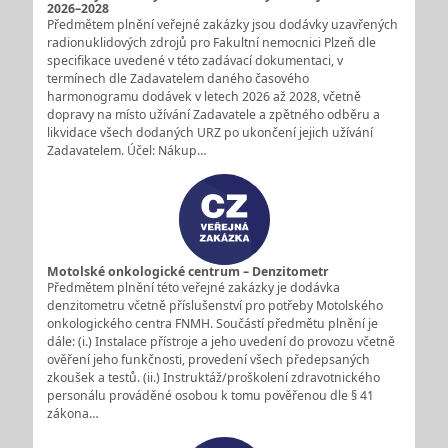
2026–2028
Předmětem plnění veřejné zakázky jsou dodávky uzavřených
radionuklidových zdrojů pro Fakultní nemocnici Plzeň dle
specifikace uvedené v této zadávací dokumentaci, v
termínech dle Zadavatelem daného časového
harmonogramu dodávek v letech 2026 až 2028, včetně
dopravy na místo užívání Zadavatele a zpětného odběru a
likvidace všech dodaných URZ po ukončení jejich užívání
Zadavatelem. Účel: Nákup…
Motolské onkologické centrum – Denzitometr
Předmětem plnění této veřejné zakázky je dodávka
denzitometru včetně příslušenství pro potřeby Motolského
onkologického centra FNMH. Součástí předmětu plnění je
dále: (i.) Instalace přístroje a jeho uvedení do provozu včetně
ověření jeho funkčnosti, provedení všech předepsaných
zkoušek a testů. (ii.) Instruktáž/proškolení zdravotnického
personálu prováděné osobou k tomu pověřenou dle § 41
zákona…