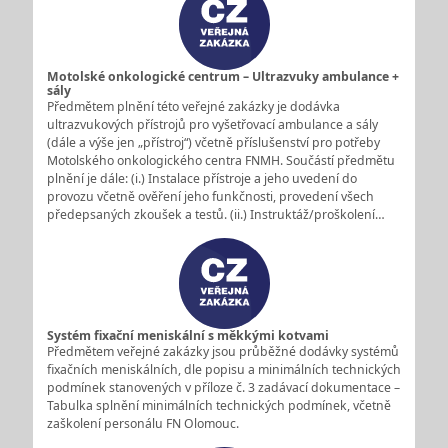
Motolské onkologické centrum – Ultrazvuky ambulance +
sály
Předmětem plnění této veřejné zakázky je dodávka
ultrazvukových přístrojů pro vyšetřovací ambulance a sály
(dále a výše jen „přístroj“) včetně příslušenství pro potřeby
Motolského onkologického centra FNMH. Součástí předmětu
plnění je dále: (i.) Instalace přístroje a jeho uvedení do
provozu včetně ověření jeho funkčnosti, provedení všech
předepsaných zkoušek a testů. (ii.) Instruktáž/proškolení…
Systém fixační meniskální s měkkými kotvami
Předmětem veřejné zakázky jsou průběžné dodávky systémů
fixačních meniskálních, dle popisu a minimálních technických
podmínek stanovených v příloze č. 3 zadávací dokumentace –
Tabulka splnění minimálních technických podmínek, včetně
zaškolení personálu FN Olomouc.