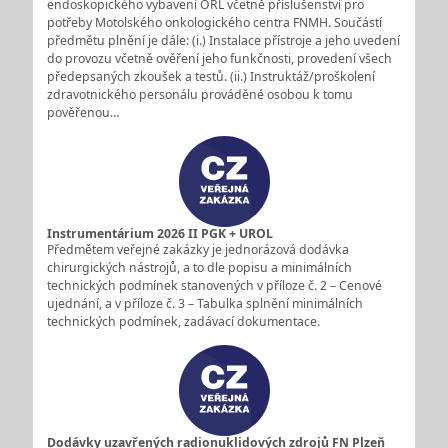
endoskopického vybavení ORL včetně příslušenství pro
potřeby Motolského onkologického centra FNMH. Součástí
předmětu plnění je dále: (i.) Instalace přístroje a jeho uvedení
do provozu včetně ověření jeho funkčnosti, provedení všech
předepsaných zkoušek a testů. (ii.) Instruktáž/proškolení
zdravotnického personálu prováděné osobou k tomu
pověřenou…
Instrumentárium 2026 II PGK + UROL
Předmětem veřejné zakázky je jednorázová dodávka
chirurgických nástrojů, a to dle popisu a minimálních
technických podmínek stanovených v příloze č. 2 – Cenové
ujednání, a v příloze č. 3 – Tabulka splnění minimálních
technických podmínek, zadávací dokumentace.
Dodávky uzavřených radionuklidových zdrojů FN Plzeň