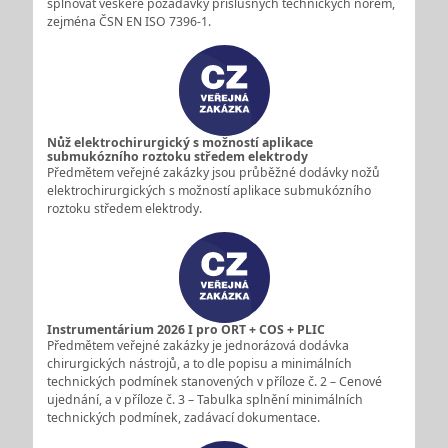
splňovat veškeré požadavky příslušných technických norem,
zejména ČSN EN ISO 7396‑1.
Nůž elektrochirurgický s možností aplikace
submukózního roztoku středem elektrody
Předmětem veřejné zakázky jsou průběžné dodávky nožů
elektrochirurgických s možností aplikace submukózního
roztoku středem elektrody.
Instrumentárium 2026 I pro ORT + COS + PLIC
Předmětem veřejné zakázky je jednorázová dodávka
chirurgických nástrojů, a to dle popisu a minimálních
technických podmínek stanovených v příloze č. 2 – Cenové
ujednání, a v příloze č. 3 – Tabulka splnění minimálních
technických podmínek, zadávací dokumentace.