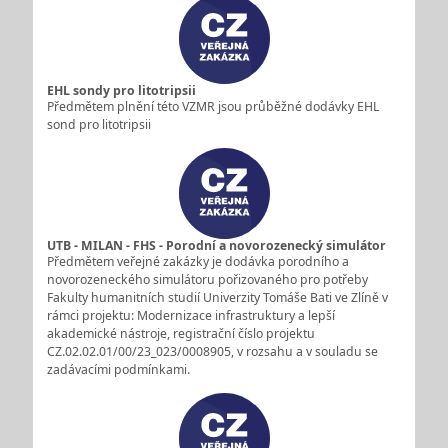
EHL sondy pro litotripsii
Předmětem plnění této VZMR jsou průběžné dodávky EHL
sond pro litotripsii
UTB - MILAN - FHS - Porodní a novorozenecký simulátor
Předmětem veřejné zakázky je dodávka porodního a
novorozeneckého simulátoru pořizovaného pro potřeby
Fakulty humanitních studií Univerzity Tomáše Bati ve Zlíně v
rámci projektu: Modernizace infrastruktury a lepší
akademické nástroje, registrační číslo projektu
CZ.02.02.01/00/23_023/0008905, v rozsahu a v souladu se
zadávacími podmínkami.