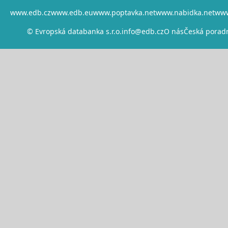
www.edb.cz
www.edb.eu
www.poptavka.net
www.nabidka.net
www
© Evropská databanka s.r.o.
info@edb.cz
O nás
Česká porad