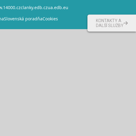
.14000.cz
clanky.edb.cz
ua.edb.eu
na
Slovenská poradňa
Cookies
KONTAKTY A
DALŠÍ SLUŽBY