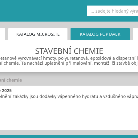
KATALOG MICROSITE
KATALOG POPTÁVEK
STAVEBNÍ CHEMIE
uretanové vyrovnávací hmoty, polyuretanová, epoxidová a disperzní l
ní chemie. Ta nachází uplatnění při malování, montáži či stavbě obj
bní chemie
e 2025
nění zakázky jsou dodávky vápenného hydrátu a vzdušného vápna