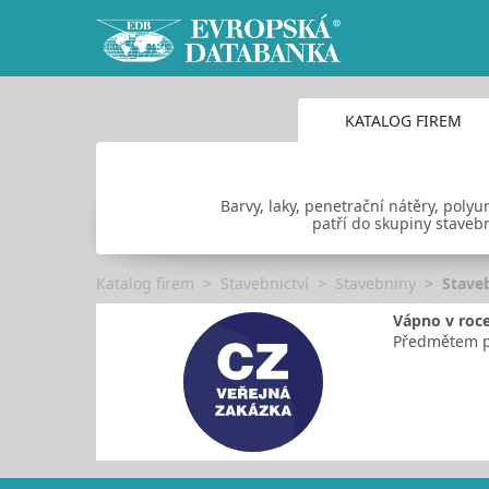
KATALOG FIREM
Barvy, laky, penetrační nátěry, poly
patří do skupiny staveb
Katalog firem
Stavebnictví
Stavebniny
Stave
Vápno v roc
Předmětem pl