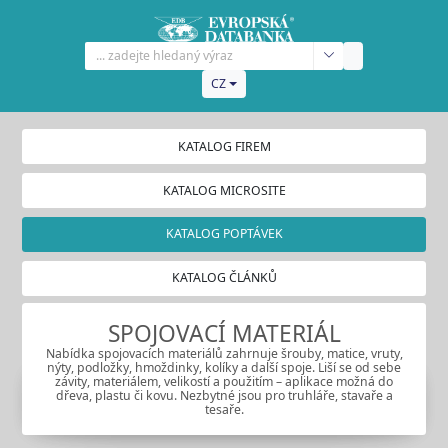
CZ
KATALOG FIREM
KATALOG MICROSITE
KATALOG POPTÁVEK
KATALOG ČLÁNKŮ
SPOJOVACÍ MATERIÁL
Nabídka spojovacích materiálů zahrnuje šrouby, matice, vruty,
nýty, podložky, hmoždinky, kolíky a další spoje. Liší se od sebe
závity, materiálem, velikostí a použitím – aplikace možná do
dřeva, plastu či kovu. Nezbytné jsou pro truhláře, stavaře a
tesaře.