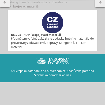
Katalog firem
Stavebnictví
Stavebniny
Spojovací materiál
DNS 25 - Hutní a spojovací materiál
Předmětem veřejné zakázky je dodávka hutního materiálu do
provozovny zadavatele vč. dopravy. Kategorie č. 1 - Hutní
materiál
© Evropská databanka s.r.o.
info@edb.cz
O nás
Česká poradna
Slovenská poradňa
Cookies