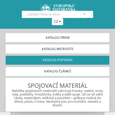
CZ
KATALOG FIREM
KATALOG MICROSITE
KATALOG POPTÁVEK
KATALOG ČLÁNKŮ
SPOJOVACÍ MATERIÁL
Nabídka spojovacích materiálů zahrnuje šrouby, matice, vruty,
nýty, podložky, hmoždinky, kolíky a další spoje. Liší se od sebe
závity, materiálem, velikostí a použitím – aplikace možná do
dřeva, plastu či kovu. Nezbytné jsou pro truhláře, stavaře a
tesaře.