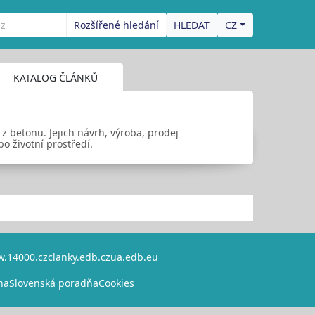
Rozšířené hledání
CZ
KATALOG ČLÁNKŮ
z betonu. Jejich návrh, výroba, prodej
o životní prostředí.
.14000.cz
clanky.edb.cz
ua.edb.eu
na
Slovenská poradňa
Cookies