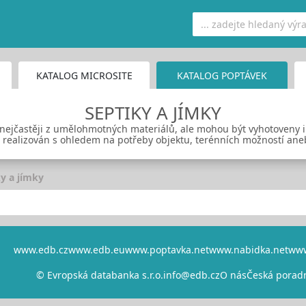
KATALOG MICROSITE
KATALOG POPTÁVEK
SEPTIKY A JÍMKY
nejčastěji z umělohmotných materiálů, ale mohou být vyhotoveny i 
e realizován s ohledem na potřeby objektu, terénních možností aneb
y a jímky
www.edb.cz
www.edb.eu
www.poptavka.net
www.nabidka.net
www
© Evropská databanka s.r.o.
info@edb.cz
O nás
Česká porad