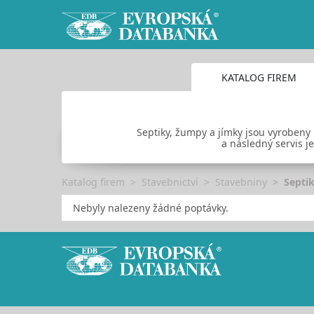
KATALOG FIREM
Septiky, žumpy a jímky jsou vyrobeny 
a následný servis j
Katalog firem
Stavebnictví
Stavebniny
Septik
Nebyly nalezeny žádné poptávky.