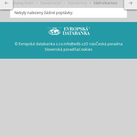
Katalog firem
Stavebnictví
Stavebniny
Sádrokarton
Nebyly nalezeny žádné poptávky.
© Evropská databanka s.r.o.
info@edb.cz
O nás
Česká poradna
Slovenská poradňa
Cookies