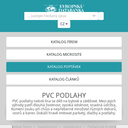
CZ
KATALOG FIREM
KATALOG MICROSITE
KATALOG POPTÁVEK
KATALOG ČLÁNKŮ
PVC PODLAHY
PVC podlahy neboli lina se dělí na bytové a zátěžové. Mezi jejich
výhody patří dlouhá životnost, vysoká odolnost, snadná údržba,
tlumení zvuku při chůzi a nepřeberné množství různých dekorů,
vzorů a barev. Dokáží hravě imitovat parkety, dlažby a podlahy.
Katalog firem
Stavebnictví
Stavebniny
Podlahové krytiny