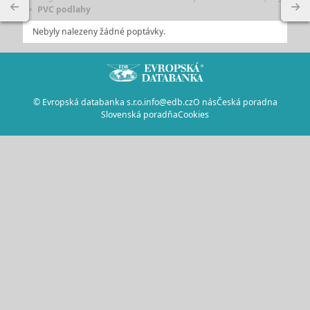
PVC podlahy
Nebyly nalezeny žádné poptávky.
© Evropská databanka s.r.o.
info@edb.cz
O nás
Česká poradna
Slovenská poradňa
Cookies