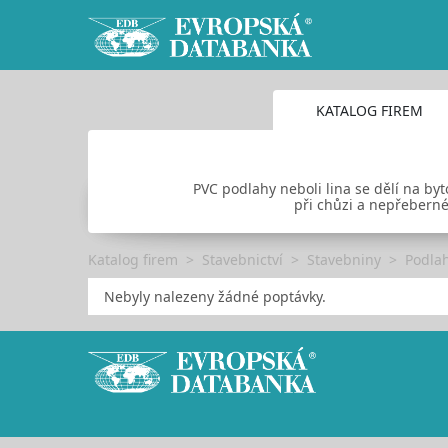
KATALOG FIREM
PVC podlahy neboli lina se dělí na by
při chůzi a nepřeberné
Katalog firem
Stavebnictví
Stavebniny
Podlah
Nebyly nalezeny žádné poptávky.