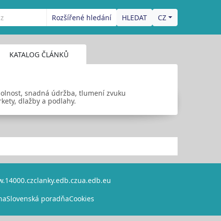
Rozšířené hledání
CZ
KATALOG ČLÁNKŮ
odolnost, snadná údržba, tlumení zvuku
kety, dlažby a podlahy.
.14000.cz
clanky.edb.cz
ua.edb.eu
na
Slovenská poradňa
Cookies