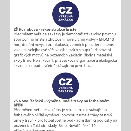
ZŠ Horníkova - rekonstrukce hřiště
Předmětem veřejné zakázky je demontáž stávajícího povrchu
sportovního hřiště a zhotovení nové vrchní vrstvy – EPDM 13
mm, dodání nových brankokošů, zemních pouzder na tenis a
volejbal, volejbalové sítě, volejbalových sloupků, zhotovení
grafických motivů na pozemcích Základní školy a mateřské
školy Brno, Horníkova 1, příspěvková organizace a ekologická
likvidace odpadu, včetně stávajícího povrchu.…
ZŠ Novolíšeňská – výměna umělé trávy na fotbalovém
hřišti
Předmětem veřejné zakázky je rekonstrukce stávajícího
fotbalového hřiště výměnou povrchu z umělé trávy za nový
umělý trávník pro fotbal včetně podkladní tlumící podložky na
pozemcích Základní školy, Brno, Novolíšeňská 10,
příspěvková organizace.