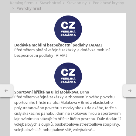
Katalog firem
Stavebnictví
Stavebniny
Podlahové krytiny
Povrchy hřišť
Dodávka mobilní bezpečnostní podlahy TATAMI
Předmětem plnění veřejné zakázky je dodávka mobilní
bezpečnostní podlahy TATAMI
Sportovní hřiště na ulici Molákova, Brno
Předmětem veřejné zakázky je zhotovení nového povrchu
sportovního hřiště na ulici Molákova v Brně z elastického
polyuretanového povrchu s motivy skoku dalekého, terče s
čísly skákacího panáku, domina skokovou hrou a sportovním
lajnováním na stávajícím hřišti z litého povrchu. Dále dodání 2
volejbalových sloupků, basketbalové/streetballové soupravy,
volejbalové sítě, nohejbalové sítě, volejbalové…