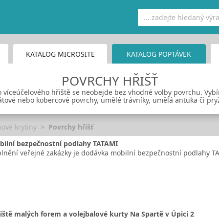
KATALOG MICROSITE
KATALOG POPTÁVEK
POVRCHY HŘIŠŤ
 víceúčelového hřiště se neobejde bez vhodné volby povrchu. Vybír
tové nebo kobercové povrchy, umělé trávníky, umělá antuka či pry
ové krytiny
Povrchy hřišť
ilní bezpečnostní podlahy TATAMI
nění veřejné zakázky je dodávka mobilní bezpečnostní podlahy T
iště malých forem a volejbalové kurty Na Spartě v Úpici 2