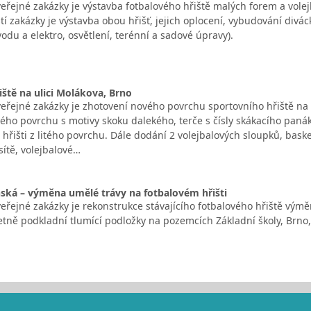
řejné zakázky je výstavba fotbalového hřiště malých forem a volej
tí zakázky je výstavba obou hřišť, jejich oplocení, vybudování divác
odu a elektro, osvětlení, terénní a sadové úpravy).
iště na ulici Molákova, Brno
řejné zakázky je zhotovení nového povrchu sportovního hřiště na u
ého povrchu s motivy skoku dalekého, terče s čísly skákacího pan
 hřišti z litého povrchu. Dále dodání 2 volejbalových sloupků, baske
sítě, volejbalové…
ská – výměna umělé trávy na fotbalovém hřišti
řejné zakázky je rekonstrukce stávajícího fotbalového hřiště výmě
četně podkladní tlumící podložky na pozemcích Základní školy, Brno