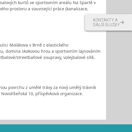
balových kurtů ve sportovním areálu Na Spartě v
kého prostoru a související práce (kanalizace,
KONTAKTY A
DALŠÍ SLUŽBY
lici Molákova v Brně z elastického
áku, domina skokovou hrou a sportovním lajnováním
tbalové/streetballové soupravy, volejbalové sítě,
nou povrchu z umělé trávy za nový umělý trávník
, Novolíšeňská 10, příspěvková organizace.