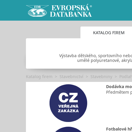
KATALOG FIREM
Výstavba dětského, sportovního nebo
umělé polyuretanové, akrylá
Katalog firem
Stavebnictví
Stavebniny
Podlah
Dodávka mob
Předmětem pl
Fotbalové hř