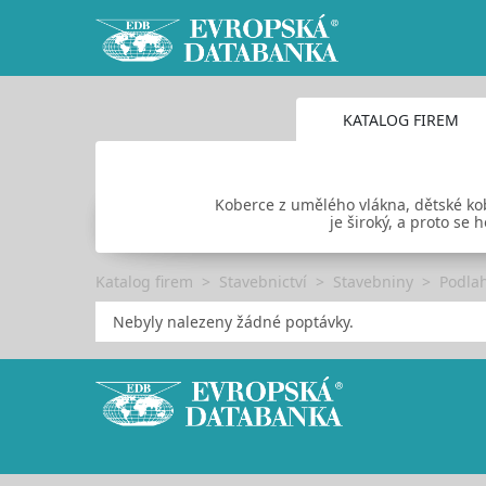
KATALOG FIREM
Koberce z umělého vlákna, dětské ko
je široký, a proto se 
Katalog firem
Stavebnictví
Stavebniny
Podlah
Nebyly nalezeny žádné poptávky.