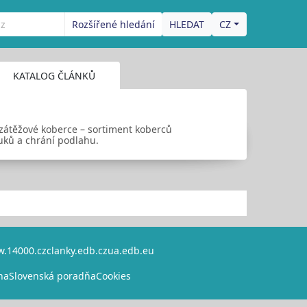
Rozšířené hledání
CZ
KATALOG ČLÁNKŮ
zátěžové koberce – sortiment koberců
zvuků a chrání podlahu.
.14000.cz
clanky.edb.cz
ua.edb.eu
na
Slovenská poradňa
Cookies