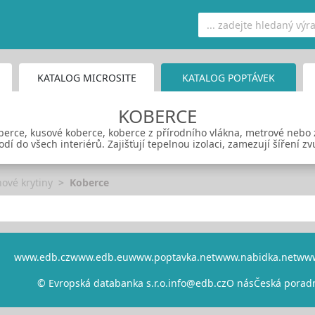
KATALOG MICROSITE
KATALOG POPTÁVEK
KOBERCE
berce, kusové koberce, koberce z přírodního vlákna, metrové nebo 
hodí do všech interiérů. Zajišťují tepelnou izolaci, zamezují šíření 
ové krytiny
Koberce
www.edb.cz
www.edb.eu
www.poptavka.net
www.nabidka.net
www
© Evropská databanka s.r.o.
info@edb.cz
O nás
Česká porad