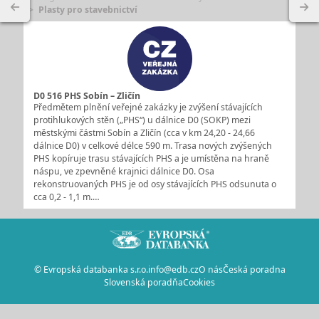
Plasty pro stavebnictví
D0 516 PHS Sobín – Zličín
Předmětem plnění veřejné zakázky je zvýšení stávajících
protihlukových stěn („PHS“) u dálnice D0 (SOKP) mezi
městskými částmi Sobín a Zličín (cca v km 24,20 - 24,66
dálnice D0) v celkové délce 590 m. Trasa nových zvýšených
PHS kopíruje trasu stávajících PHS a je umístěna na hraně
náspu, ve zpevněné krajnici dálnice D0. Osa
rekonstruovaných PHS je od osy stávajících PHS odsunuta o
cca 0,2 - 1,1 m.…
© Evropská databanka s.r.o.
info@edb.cz
O nás
Česká poradna
Slovenská poradňa
Cookies