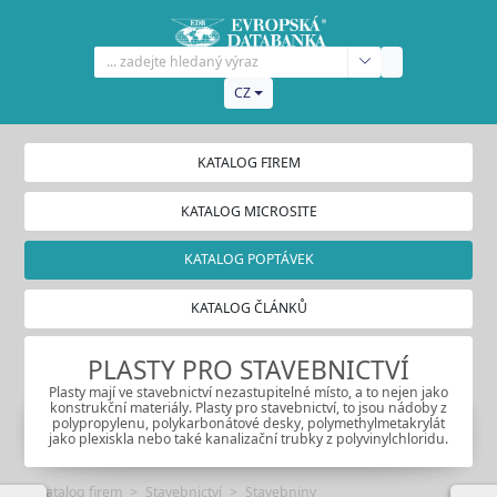
CZ
KATALOG FIREM
KATALOG MICROSITE
KATALOG POPTÁVEK
KATALOG ČLÁNKŮ
PLASTY PRO STAVEBNICTVÍ
Plasty mají ve stavebnictví nezastupitelné místo, a to nejen jako
konstrukční materiály. Plasty pro stavebnictví, to jsou nádoby z
polypropylenu, polykarbonátové desky, polymethylmetakrylát
jako plexiskla nebo také kanalizační trubky z polyvinylchloridu.
Katalog firem
Stavebnictví
Stavebniny