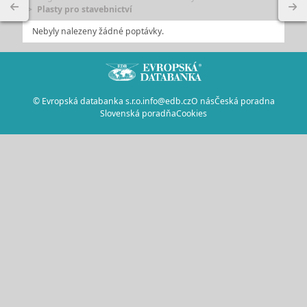
Plasty pro stavebnictví
Nebyly nalezeny žádné poptávky.
© Evropská databanka s.r.o.
info@edb.cz
O nás
Česká poradna
Slovenská poradňa
Cookies