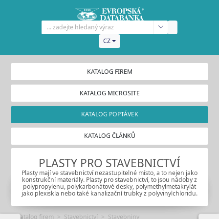
CZ
KATALOG FIREM
KATALOG MICROSITE
KATALOG POPTÁVEK
KATALOG ČLÁNKŮ
PLASTY PRO STAVEBNICTVÍ
Plasty mají ve stavebnictví nezastupitelné místo, a to nejen jako
konstrukční materiály. Plasty pro stavebnictví, to jsou nádoby z
polypropylenu, polykarbonátové desky, polymethylmetakrylát
jako plexiskla nebo také kanalizační trubky z polyvinylchloridu.
Katalog firem
Stavebnictví
Stavebniny