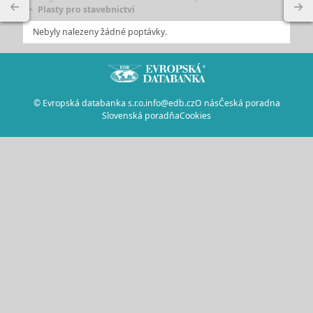
Plasty pro stavebnictví
Nebyly nalezeny žádné poptávky.
© Evropská databanka s.r.o.
info@edb.cz
O nás
Česká poradna
Slovenská poradňa
Cookies