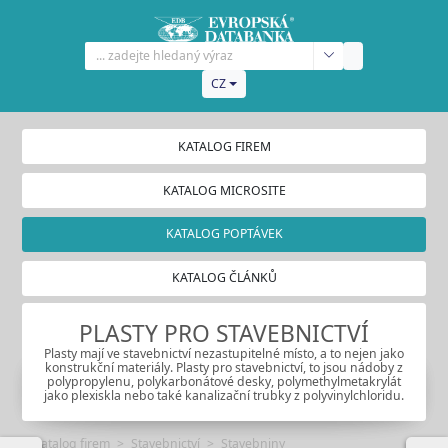
CZ
KATALOG FIREM
KATALOG MICROSITE
KATALOG POPTÁVEK
KATALOG ČLÁNKŮ
PLASTY PRO STAVEBNICTVÍ
Plasty mají ve stavebnictví nezastupitelné místo, a to nejen jako
konstrukční materiály. Plasty pro stavebnictví, to jsou nádoby z
polypropylenu, polykarbonátové desky, polymethylmetakrylát
jako plexiskla nebo také kanalizační trubky z polyvinylchloridu.
Katalog firem
Stavebnictví
Stavebniny