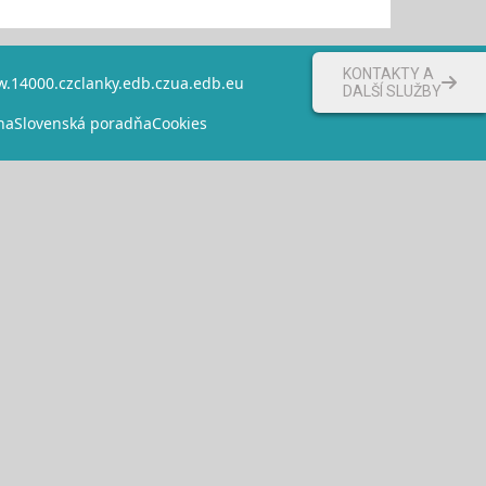
KONTAKTY A
.14000.cz
clanky.edb.cz
ua.edb.eu
DALŠÍ SLUŽBY
na
Slovenská poradňa
Cookies