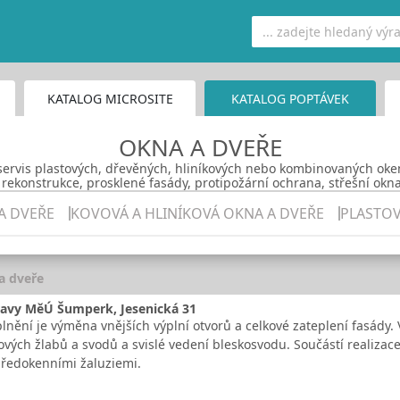
KATALOG MICROSITE
KATALOG POPTÁVEK
OKNA A DVEŘE
servis plastových, dřevěných, hliníkových nebo kombinovaných oken
 rekonstrukce, prosklené fasády, protipožární ochrana, střešní okna
A DVEŘE
KOVOVÁ A HLINÍKOVÁ OKNA A DVEŘE
PLASTOV
a dveře
ravy MěÚ Šumperk, Jesenická 31
nění je výměna vnějších výplní otvorů a celkové zateplení fasády.
vých žlabů a svodů a svislé vedení bleskosvodu. Součástí realizace 
ředokenními žaluziemi.