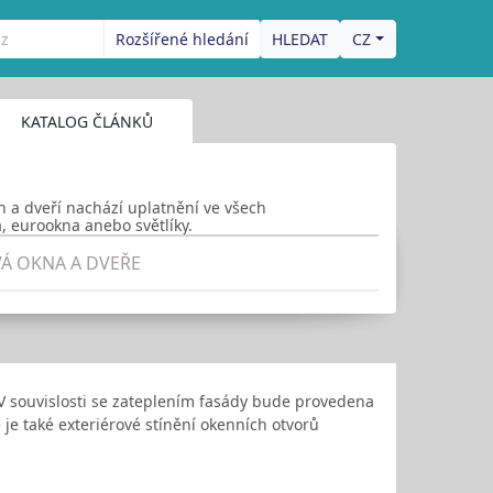
Rozšířené hledání
CZ
KATALOG ČLÁNKŮ
 a dveří nachází uplatnění ve všech
, eurookna anebo světlíky.
Á OKNA A DVEŘE
 V souvislosti se zateplením fasády bude provedena
je také exteriérové stínění okenních otvorů