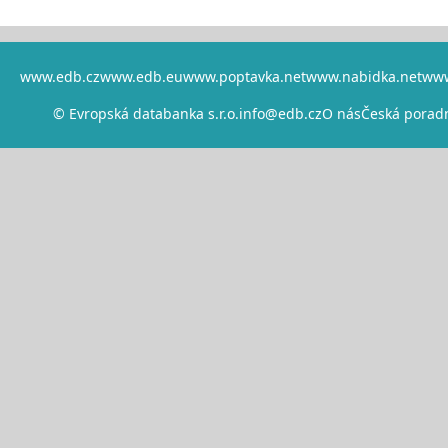
www.edb.cz
www.edb.eu
www.poptavka.net
www.nabidka.net
www
© Evropská databanka s.r.o.
info@edb.cz
O nás
Česká porad