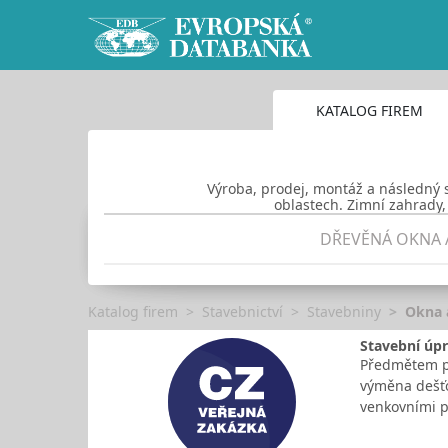
KATALOG FIREM
Výroba, prodej, montáž a následný 
oblastech. Zimní zahrady,
DŘEVĚNÁ OKNA 
Katalog firem
Stavebnictví
Stavebniny
Okna 
Stavební úp
Předmětem pl
výměna dešťo
venkovními p