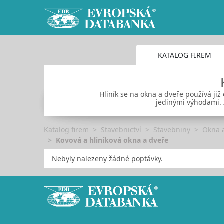
KATALOG FIREM
Hliník se na okna a dveře používá ji
jedinými výhodami. Z
Katalog firem
Stavebnictví
Stavebniny
Okna 
Kovová a hliníková okna a dveře
Nebyly nalezeny žádné poptávky.