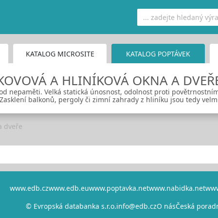
KATALOG MICROSITE
KATALOG POPTÁVEK
KOVOVÁ A HLINÍKOVÁ OKNA A DVEŘ
ž od nepaměti. Velká statická únosnost, odolnost proti povětrnostn
asklení balkonů, pergoly či zimní zahrady z hliníku jsou tedy velm
a dveře
www.edb.cz
www.edb.eu
www.poptavka.net
www.nabidka.net
www
© Evropská databanka s.r.o.
info@edb.cz
O nás
Česká porad