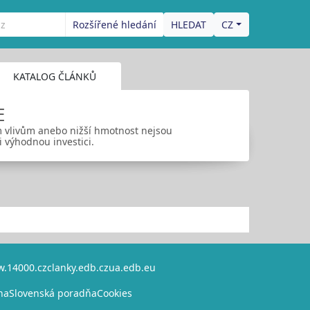
Rozšířené hledání
CZ
KATALOG ČLÁNKŮ
E
ím vlivům anebo nižší hmotnost nejsou
i výhodnou investici.
.14000.cz
clanky.edb.cz
ua.edb.eu
na
Slovenská poradňa
Cookies