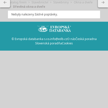
Katalog firem
Stavebnictví
Stavebniny
Okna a dveře
Dřevěná okna a dveře
Nebyly nalezeny žádné poptávky.
© Evropská databanka s.r.o.
info@edb.cz
O nás
Česká poradna
Slovenská poradňa
Cookies