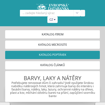
CZ
KATALOG FIREM
KATALOG MICROSITE
KATALOG POPTÁVEK
KATALOG ČLÁNKŮ
BARVY, LAKY A NÁTĚRY
Potřebujete renovovat dům či zahradu? Jistě využijete širokou
nabídku nátěrových hmot, která zahrnuje barvy do interiéru i
fasádní barvy, nátěry, laky, lazury, ochranné nátěry na dřevo,
plast a kov, míchání odstínu barev na přání, zapůjčení vzorníku
barev