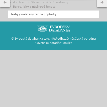
Katalog firem
Stavebnictví
Stavebniny
Barvy, laky a nátěrové hmoty
Nebyly nalezeny žádné poptávky.
© Evropská databanka s.r.o.
info@edb.cz
O nás
Česká poradna
Slovenská poradňa
Cookies