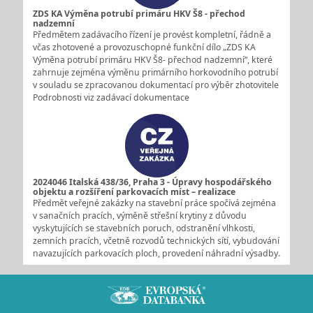
ZDS KA Výměna potrubí primáru HKV Š8 - přechod
nadzemní
Předmětem zadávacího řízení je provést kompletní, řádně a
včas zhotovené a provozuschopné funkční dílo „ZDS KA
Výměna potrubí primáru HKV Š8- přechod nadzemní“, které
zahrnuje zejména výměnu primárního horkovodního potrubí
v souladu se zpracovanou dokumentací pro výběr zhotovitele
Podrobnosti viz zadávací dokumentace
2024046 Italská 438/36, Praha 3 - Úpravy hospodářského
objektu a rozšíření parkovacích míst – realizace
Předmět veřejné zakázky na stavební práce spočívá zejména
v sanačních pracích, výměně střešní krytiny z důvodu
vyskytujících se stavebních poruch, odstranění vlhkosti,
zemních pracích, včetně rozvodů technických sítí, vybudování
navazujících parkovacích ploch, provedení náhradní výsadby.