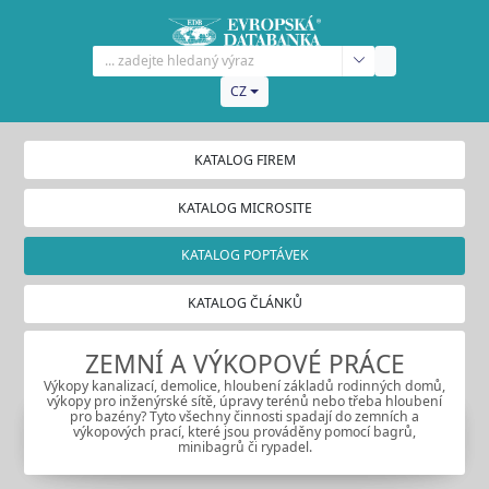
CZ
KATALOG FIREM
KATALOG MICROSITE
KATALOG POPTÁVEK
KATALOG ČLÁNKŮ
ZEMNÍ A VÝKOPOVÉ PRÁCE
Výkopy kanalizací, demolice, hloubení základů rodinných domů,
výkopy pro inženýrské sítě, úpravy terénů nebo třeba hloubení
pro bazény? Tyto všechny činnosti spadají do zemních a
výkopových prací, které jsou prováděny pomocí bagrů,
minibagrů či rypadel.