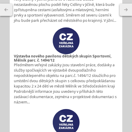
nezastavěnou plochu podél řeky Cidliny v Jičíně, která bude
zpřístupněna cestami (asfaltovými a mlatovými), herními
prvky a sportovní vybaveností. Směrem od severu území k
jihu bude park přecházet od městského po krajinný. V jižní…
Výstavba nového pavilonu dětských skupin Sportovní,
Mělník parc. č. 1494/12
Předmětem veřejné zakázky jsou stavební práce, dodávky a
služby spočívajících ve výstavbě dvoupodlažního
nepodsklepeného objektu na parc.č. 1494/12 sloužícího pro
umístění dvou dětských skupin s celkovou předpokládanou
kapacitou 2 x 24 dětí ve městě Mělník ve Středočeském kraji
Podrobnější informace jsou uvedeny v přílohách této
zadávací dokumentace, zejména v projektové dokumentaci s
názvem…