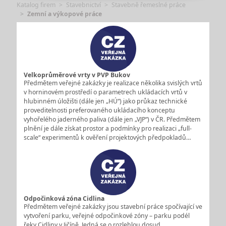
Katalog firem
Stavebnictví
Stavebně řemeslné práce
Zemní a výkopové práce
Velkoprůměrové vrty v PVP Bukov
Předmětem veřejné zakázky je realizace několika svislých vrtů
v horninovém prostředí o parametrech ukládacích vrtů v
hlubinném úložišti (dále jen „HÚ“) jako průkaz technické
proveditelnosti preferovaného ukládacího konceptu
vyhořelého jaderného paliva (dále jen „VJP“) v ČR. Předmětem
plnění je dále získat prostor a podmínky pro realizaci „full-
scale“ experimentů k ověření projektových předpokladů…
Odpočinková zóna Cidlina
Předmětem veřejné zakázky jsou stavební práce spočívající ve
vytvoření parku, veřejné odpočinkové zóny – parku podél
řeky Cidliny v Jičíně. Jedná se o rozlehlou dosud