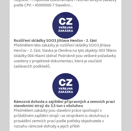
podle CPV: • 45000000-7 Stavební…
Rozšíření skládky SOO3 Jihlava Henčov - 2. část
Předmětem této zakázky je rozšíření skládky SOO3 Jihlava
Henčov – 2. část. Stavba je členěna na tyto objekty: 003 Těleso
skládky 004 Hlavní sběrač Podrobně jsou veškeré požadavky
uvedeny v projektové dokumentaci, která je součástí
zadávacích podkladů.
Rámcová dohoda o zajištění přípravných a zemních prací
stavebními stroji do 3,5 tun s obsluhou
Předmětem zakázky jsou stavební práce spočívající v
průběžném zajištění strojů i se strojníkem (s obsluhou) a
provádění zemních prací podle potřeby objednatele v
rozsahu rámcové dohody a jejich příloh