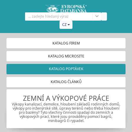
CZ
KATALOG FIREM
KATALOG MICROSITE
KATALOG POPTÁVEK
KATALOG ČLÁNKŮ
ZEMNÍ A VÝKOPOVÉ PRÁCE
Výkopy kanalizací, demolice, hloubení základů rodinných domů,
výkopy pro inženýrské sítě, úpravy terénů nebo třeba hloubení
pro bazény? Tyto všechny činnosti spadají do zemních a
výkopových prací, které jsou prováděny pomocí bagrů,
minibagrů či rypadel.