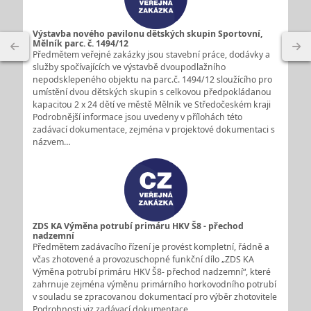
Výstavba nového pavilonu dětských skupin Sportovní,
Mělník parc. č. 1494/12
Předmětem veřejné zakázky jsou stavební práce, dodávky a
služby spočívajících ve výstavbě dvoupodlažního
nepodsklepeného objektu na parc.č. 1494/12 sloužícího pro
umístění dvou dětských skupin s celkovou předpokládanou
kapacitou 2 x 24 dětí ve městě Mělník ve Středočeském kraji
Podrobnější informace jsou uvedeny v přílohách této
zadávací dokumentace, zejména v projektové dokumentaci s
názvem…
ZDS KA Výměna potrubí primáru HKV Š8 - přechod
nadzemní
Předmětem zadávacího řízení je provést kompletní, řádně a
včas zhotovené a provozuschopné funkční dílo „ZDS KA
Výměna potrubí primáru HKV Š8- přechod nadzemní“, které
zahrnuje zejména výměnu primárního horkovodního potrubí
v souladu se zpracovanou dokumentací pro výběr zhotovitele
Podrobnosti viz zadávací dokumentace