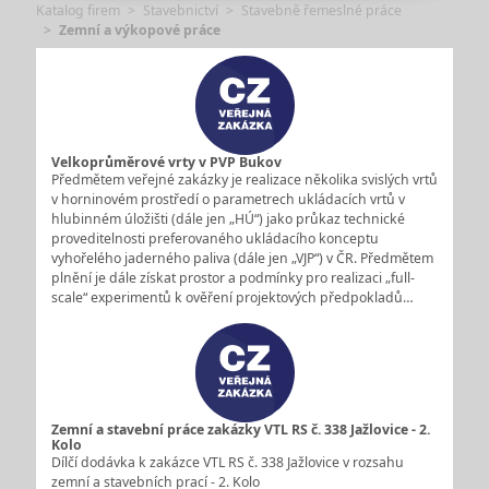
Katalog firem
Stavebnictví
Stavebně řemeslné práce
Zemní a výkopové práce
Velkoprůměrové vrty v PVP Bukov
Předmětem veřejné zakázky je realizace několika svislých vrtů
v horninovém prostředí o parametrech ukládacích vrtů v
hlubinném úložišti (dále jen „HÚ“) jako průkaz technické
proveditelnosti preferovaného ukládacího konceptu
vyhořelého jaderného paliva (dále jen „VJP“) v ČR. Předmětem
plnění je dále získat prostor a podmínky pro realizaci „full-
scale“ experimentů k ověření projektových předpokladů…
Zemní a stavební práce zakázky VTL RS č. 338 Jažlovice - 2.
Kolo
Dílčí dodávka k zakázce VTL RS č. 338 Jažlovice v rozsahu
zemní a stavebních prací - 2. Kolo