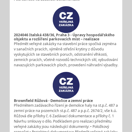
2024046 Italská 438/36, Praha 3 - Úpravy hospodářského
objektu a rozšíření parkovacích míst – realizace
Předmět veřejné zakázky na stavební práce spočívá zejména
v sanačních pracích, výměně střešní krytiny z důvodu
vyskytujících se stavebních poruch, odstranění vlhkosti,
zemních pracích, včetně rozvodů technických sítí, vybudování
navazujících parkovacích ploch, provedení náhradní výsadby.
Brownfield Růžová - Demolice a zemní práce
Předmětem zadávacího řízení je demolice haly na st.p.č. 487 a
zemní práce na pozemcích st.p.č. 487 a p.p.č. 2674/2, vše k.ú.
Růžová dle přílohy č. 6 Zadávací dokumentace a přílohy č. 1
Návrhu smlouvy o dílo. Podkladem pro realizaci předmětu
veřejné zakázky jsou následující dokumenty: • Položkový
rozpočet • Projektová dokumentace Předmět veřejné zakázky