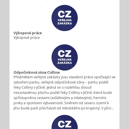
Výkopové práce
Výkopové práce
Odpočinková zóna Cidlina
Předmětem veřejné zakázky jsou stavební práce spočívající ve
vytvoření parku, veřejné odpočinkové zóny – parku podél
řeky Cidliny v Jičíně. Jedná se o rozlehlou dosud
nezastavěnou plochu podél řeky Cidliny v Jičíně, která bude
zpřístupněna cestami (asfaltovými a mlatovými), herními
prvky a sportovní vybaveností. Směrem od severu území k
jihu bude park přecházet od městského po krajinný. V jižní…