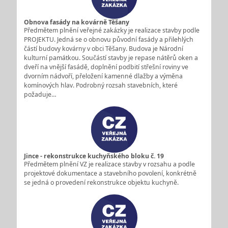
Obnova fasády na kovárně Těšany
Předmětem plnění veřejné zakázky je realizace stavby podle
PROJEKTU. Jedná se o obnovu původní fasády a přilehlých
částí budovy kovárny v obci Těšany. Budova je Národní
kulturní památkou. Součástí stavby je repase nátěrů oken a
dveří na vnější fasádě, doplnění podbití střešní roviny ve
dvorním nádvoří, přeložení kamenné dlažby a výměna
komínových hlav. Podrobný rozsah stavebních, které
požaduje…
Jince - rekonstrukce kuchyňského bloku č. 19
Předmětem plnění VZ je realizace stavby v rozsahu a podle
projektové dokumentace a stavebního povolení, konkrétně
se jedná o provedení rekonstrukce objektu kuchyně.