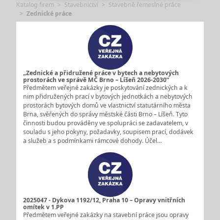
Katalog firem
Stavebnictví
Stavebně řemeslné práce
Zednické práce
„Zednické a přidružené práce v bytech a nebytových
prostorách ve správě MČ Brno – Líšeň 2026-2030“
Předmětem veřejné zakázky je poskytování zednických a k
nim přidružených prací v bytových jednotkách a nebytových
prostorách bytových domů ve vlastnictví statutárního města
Brna, svěřených do správy městské části Brno – Líšeň. Tyto
činnosti budou prováděny ve spolupráci se zadavatelem, v
souladu s jeho pokyny, požadavky, soupisem prací, dodávek
a služeb a s podmínkami rámcové dohody. Účel…
2025047 - Dykova 1192/12, Praha 10 – Opravy vnitřních
omítek v 1.PP
Předmětem veřejné zakázky na stavební práce jsou opravy