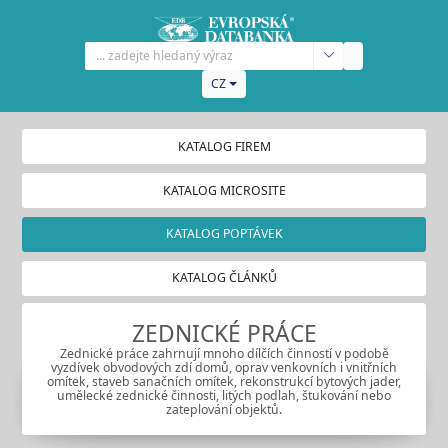
CZ
KATALOG FIREM
KATALOG MICROSITE
KATALOG POPTÁVEK
KATALOG ČLÁNKŮ
ZEDNICKÉ PRÁCE
Zednické práce zahrnují mnoho dílčích činností v podobě
vyzdívek obvodových zdí domů, oprav venkovních i vnitřních
omítek, staveb sanačních omítek, rekonstrukcí bytových jader,
umělecké zednické činnosti, litých podlah, štukování nebo
zateplování objektů.