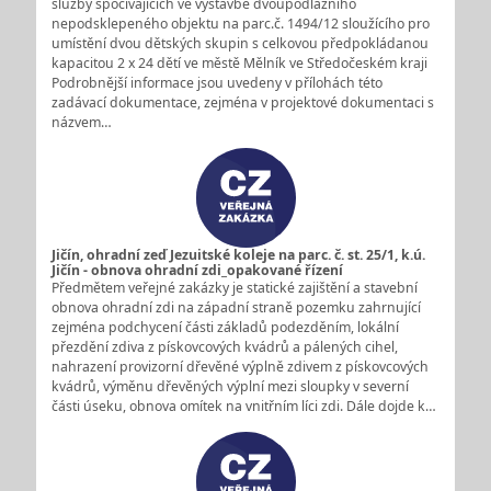
služby spočívajících ve výstavbě dvoupodlažního
nepodsklepeného objektu na parc.č. 1494/12 sloužícího pro
umístění dvou dětských skupin s celkovou předpokládanou
kapacitou 2 x 24 dětí ve městě Mělník ve Středočeském kraji
Podrobnější informace jsou uvedeny v přílohách této
zadávací dokumentace, zejména v projektové dokumentaci s
názvem…
Jičín, ohradní zeď Jezuitské koleje na parc. č. st. 25/1, k.ú.
Jičín - obnova ohradní zdi_opakované řízení
Předmětem veřejné zakázky je statické zajištění a stavební
obnova ohradní zdi na západní straně pozemku zahrnující
zejména podchycení části základů podezděním, lokální
přezdění zdiva z pískovcových kvádrů a pálených cihel,
nahrazení provizorní dřevěné výplně zdivem z pískovcových
kvádrů, výměnu dřevěných výplní mezi sloupky v severní
části úseku, obnova omítek na vnitřním líci zdi. Dále dojde k…