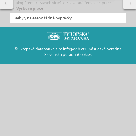
Katalog firem
Stavebnictví
Stavebně řemeslné práce
Výškové práce
Nebyly nalezeny žádné poptávky.
© Evropská databanka s.r.o.
info@edb.cz
O nás
Česká poradna
Slovenská poradňa
Cookies