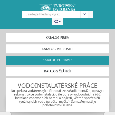
CZ
KATALOG FIREM
KATALOG MICROSITE
KATALOG POPTÁVEK
KATALOG ČLÁNKŮ
VODOINSTALATÉRSKÉ PRÁCE
Do spektra vodárenských činností lze zařadit montáže, opravy a
rekonstrukce vodoinstalací, dále opravy vodovodních řádů,
instalace vodovodních baterií a bojlerů, včetně spotřebičů
využívajících vodu (pračka, myčka). Samozřejmostí je
pohotovostní služba.