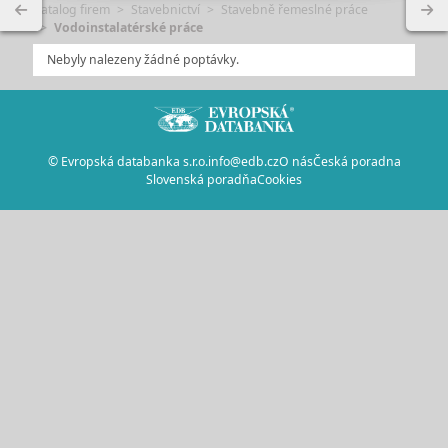
Katalog firem
Stavebnictví
Stavebně řemeslné práce
Vodoinstalatérské práce
Nebyly nalezeny žádné poptávky.
© Evropská databanka s.r.o.
info@edb.cz
O nás
Česká poradna
Slovenská poradňa
Cookies