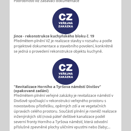
Podrobnosti viz zadávací dokumentace
Jince - rekonstrukce kuchyňského bloku č. 19
Předmětem plnění VZ je realizace stavby v rozsahu a podle
projektové dokumentace a stavebního povolení, konkrétně
se jedná o provedení rekonstrukce objektu kuchyně.
"Revitalizace Horního a Tyršova náměstí Divišov"
(opakované zadání)
Předmětem plnění veřejné zakázky je revitalizace náměstí v
Divišově spočívající v rekonstrukci veřejného prostoru s
novostavbou přístřešku, opěrných zdí a ve vegetačních
úpravách celého prostoru. Součástí plnění je rovněž realizace
inženýrských sítí (nová páteř dešťové kanalizace podél
severní fronty Horního a Tyršova náměstí, která odvodní
příslušné zpevněné plochy uličními vpusťmi nebo žlaby;…