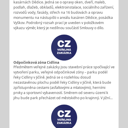
kasárnách Dědice. Jedná se o opravy oken, dveří, maleb,
podlah, dlažeb, obkladů, elektroinstalace, sociálního zařízení,
rozvodů vody, fasády, střech na 16 budovách a opravu
monumentu na nástupišti v areálu kasáren Dědice, posádka
Vyškov. Podrobný rozsah prací je uveden v položkovém
výkazu výměr, který je nedílnou součástí Smlouvy o dílo.
Odpočinková zóna Cidlina
Předmětem veřejné zakázky jsou stavební práce spočívající ve
vytvoření parku, veřejné odpočinkové zóny – parku podél
řeky Cidliny v Jičíně. Jedná se o rozlehlou dosud
nezastavěnou plochu podél řeky Cidliny v Jičíně, která bude
zpřístupněna cestami (asfaltovými a mlatovými), herními
prvky a sportovní vybaveností. Směrem od severu území k
jihu bude park přecházet od městského po krajinný. V jižní…