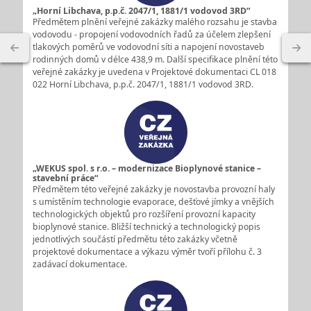
„Horní Libchava, p.p.č. 2047/1, 1881/1 vodovod 3RD“
Předmětem plnění veřejné zakázky malého rozsahu je stavba
vodovodu - propojení vodovodních řadů za účelem zlepšení
tlakových poměrů ve vodovodní síti a napojení novostaveb
rodinných domů v délce 438,9 m. Další specifikace plnění této
veřejné zakázky je uvedena v Projektové dokumentaci CL 018
022 Horní Libchava, p.p.č. 2047/1, 1881/1 vodovod 3RD.
„WEKUS spol. s r.o. – modernizace Bioplynové stanice –
stavební práce“
Předmětem této veřejné zakázky je novostavba provozní haly
s umístěním technologie evaporace, dešťové jímky a vnějších
technologických objektů pro rozšíření provozní kapacity
bioplynové stanice. Bližší technický a technologický popis
jednotlivých součástí předmětu této zakázky včetně
projektové dokumentace a výkazu výměr tvoří přílohu č. 3
zadávací dokumentace.