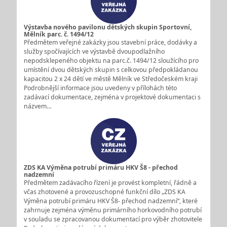
Výstavba nového pavilonu dětských skupin Sportovní,
Mělník parc. č. 1494/12
Předmětem veřejné zakázky jsou stavební práce, dodávky a
služby spočívajících ve výstavbě dvoupodlažního
nepodsklepeného objektu na parc.č. 1494/12 sloužícího pro
umístění dvou dětských skupin s celkovou předpokládanou
kapacitou 2 x 24 dětí ve městě Mělník ve Středočeském kraji
Podrobnější informace jsou uvedeny v přílohách této
zadávací dokumentace, zejména v projektové dokumentaci s
názvem…
ZDS KA Výměna potrubí primáru HKV Š8 - přechod
nadzemní
Předmětem zadávacího řízení je provést kompletní, řádně a
včas zhotovené a provozuschopné funkční dílo „ZDS KA
Výměna potrubí primáru HKV Š8- přechod nadzemní“, které
zahrnuje zejména výměnu primárního horkovodního potrubí
v souladu se zpracovanou dokumentací pro výběr zhotovitele