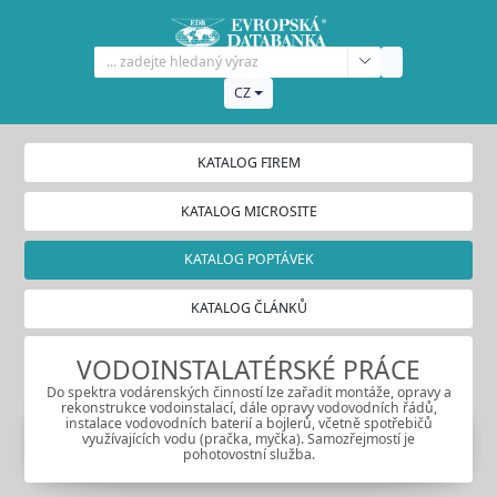
CZ
KATALOG FIREM
KATALOG MICROSITE
KATALOG POPTÁVEK
KATALOG ČLÁNKŮ
VODOINSTALATÉRSKÉ PRÁCE
Do spektra vodárenských činností lze zařadit montáže, opravy a
rekonstrukce vodoinstalací, dále opravy vodovodních řádů,
instalace vodovodních baterií a bojlerů, včetně spotřebičů
využívajících vodu (pračka, myčka). Samozřejmostí je
pohotovostní služba.