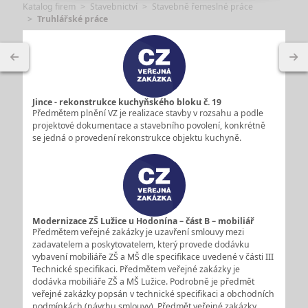
Katalog firem
Stavebnictví
Stavebně řemeslné práce
Truhlářské práce
Jince - rekonstrukce kuchyňského bloku č. 19
Předmětem plnění VZ je realizace stavby v rozsahu a podle
projektové dokumentace a stavebního povolení, konkrétně
se jedná o provedení rekonstrukce objektu kuchyně.
Modernizace ZŠ Lužice u Hodonína – část B – mobiliář
Předmětem veřejné zakázky je uzavření smlouvy mezi
zadavatelem a poskytovatelem, který provede dodávku
vybavení mobiliáře ZŠ a MŠ dle specifikace uvedené v části III
Technické specifikaci. Předmětem veřejné zakázky je
dodávka mobiliáře ZŠ a MŠ Lužice. Podrobně je předmět
veřejné zakázky popsán v technické specifikaci a obchodních
podmínkách (návrhu smlouvy). Předmět veřejné zakázky