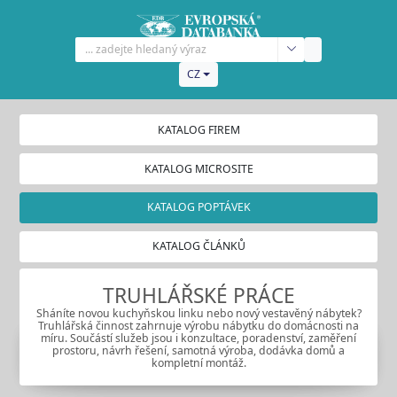
CZ
KATALOG FIREM
KATALOG MICROSITE
KATALOG POPTÁVEK
KATALOG ČLÁNKŮ
TRUHLÁŘSKÉ PRÁCE
Sháníte novou kuchyňskou linku nebo nový vestavěný nábytek?
Truhlářská činnost zahrnuje výrobu nábytku do domácnosti na
míru. Součástí služeb jsou i konzultace, poradenství, zaměření
prostoru, návrh řešení, samotná výroba, dodávka domů a
kompletní montáž.