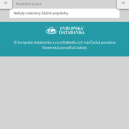
Tesařské práce
Nebyly nalezeny žádné poptávky.
© Evropská databanka s.r.o.
info@edb.cz
O nás
Česká poradna
Slovenská poradňa
Cookies