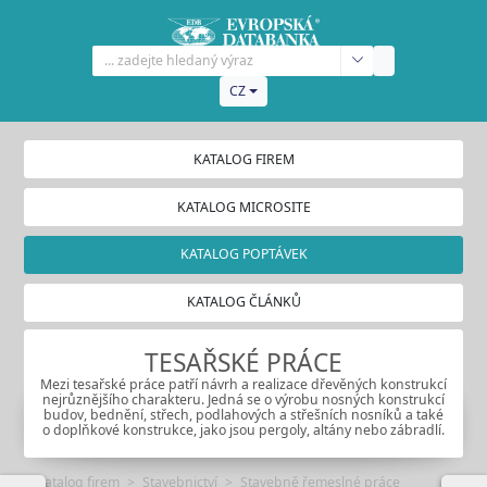
CZ
KATALOG FIREM
KATALOG MICROSITE
KATALOG POPTÁVEK
KATALOG ČLÁNKŮ
TESAŘSKÉ PRÁCE
Mezi tesařské práce patří návrh a realizace dřevěných konstrukcí
nejrůznějšího charakteru. Jedná se o výrobu nosných konstrukcí
budov, bednění, střech, podlahových a střešních nosníků a také
o doplňkové konstrukce, jako jsou pergoly, altány nebo zábradlí.
Katalog firem
Stavebnictví
Stavebně řemeslné práce