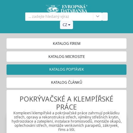
CZ
KATALOG FIREM
KATALOG MICROSITE
KATALOG POPTÁVEK
KATALOG ČLÁNKŮ
POKRÝVAČSKÉ A KLEMPÍŘSKÉ
PRÁCE
Komplexní klempířské a pokrývačské práce zahrnují pokládku
střech, opravy a rekonstrukce střech, výměny střešních krytin,
hydroizolace a zateplení, instalace hromosvodů, montáže okapů,
oplechování střech, montáže venkovních parapetů, zákryvek,
říms a lišt.