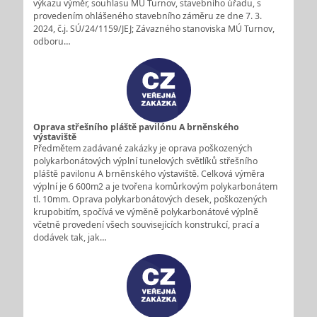
výkazu výměr, souhlasu MÚ Turnov, stavebního úřadu, s
provedením ohlášeného stavebního záměru ze dne 7. 3.
2024, č.j. SÚ/24/1159/JEJ; Závazného stanoviska MÚ Turnov,
odboru…
Oprava střešního pláště pavilónu A brněnského
výstaviště
Předmětem zadávané zakázky je oprava poškozených
polykarbonátových výplní tunelových světlíků střešního
pláště pavilonu A brněnského výstaviště. Celková výměra
výplní je 6 600m2 a je tvořena komůrkovým polykarbonátem
tl. 10mm. Oprava polykarbonátových desek, poškozených
krupobitím, spočívá ve výměně polykarbonátové výplně
včetně provedení všech souvisejících konstrukcí, prací a
dodávek tak, jak…