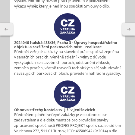
Vyškov. Podrobný rozsah prací je uveden v položkovém
výkazu výměr, který je nedílnou součástí Smlouvy o dílo.
2024046 Italská 438/36, Praha 3 - Úpravy hospodářského
objektu a rozšíření parkovacích míst – realizace
Předmět veřejné zakázky na stavební práce spočívá zejména
v sanačních pracích, výměně střešní krytiny z důvodu
vyskytujících se stavebních poruch, odstranění vlhkosti,
zemních pracích, včetně rozvodů technických sítí, vybudování
navazujících parkovacích ploch, provedení náhradní výsadby.
Obnova střechy kostela sv. Jiří v Jenišovicích
Předmětem plnění veřejné zakázky je v součinnosti se
zadavatelem a dle dokumentace pro provádění stavby
zpracované společností PROFES PROJEKT spol. s r.o., se sídlem
Vejrichova 272, 511 01 Turnov, IČO: 46506942 (9/2014) a dle