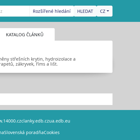
Rozšířené hledání
CZ
KATALOG ČLÁNKŮ
ěny střešních krytin, hydroizolace a
etů, zákryvek, říms a lišt.
.14000.cz
clanky.edb.cz
ua.edb.eu
na
Slovenská poradňa
Cookies