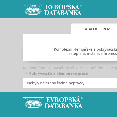
KATALOG FIREM
Komplexní klempířské a pokrývačské 
zateplení, instalace hromo
Katalog firem
Stavebnictví
Stavebně řemeslné 
Pokrývačské a klempířské práce
Nebyly nalezeny žádné poptávky.