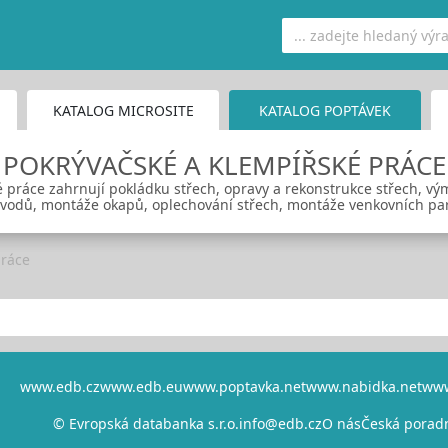
KATALOG MICROSITE
KATALOG POPTÁVEK
POKRÝVAČSKÉ A KLEMPÍŘSKÉ PRÁCE
práce zahrnují pokládku střech, opravy a rekonstrukce střech, vým
svodů, montáže okapů, oplechování střech, montáže venkovních parap
práce
www.edb.cz
www.edb.eu
www.poptavka.net
www.nabidka.net
www
© Evropská databanka s.r.o.
info@edb.cz
O nás
Česká porad