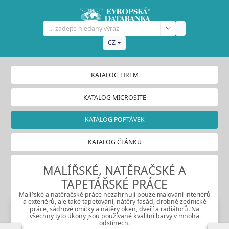
CZ
KATALOG FIREM
KATALOG MICROSITE
KATALOG POPTÁVEK
KATALOG ČLÁNKŮ
MALÍŘSKÉ, NATĚRAČSKÉ A
TAPETÁŘSKÉ PRÁCE
Malířské a natěračské práce nezahrnují pouze malování interiérů
a exteriérů, ale také tapetování, nátěry fasád, drobné zednické
práce, sádrové omítky a nátěry oken, dveří a radiátorů. Na
všechny tyto úkony jsou používané kvalitní barvy v mnoha
odstínech.