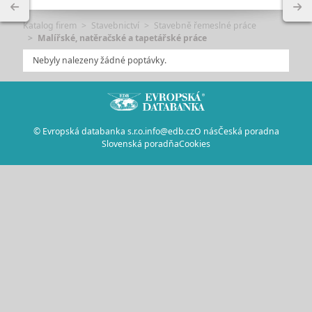
Katalog firem
Stavebnictví
Stavebně řemeslné práce
Malířské, natěračské a tapetářské práce
Nebyly nalezeny žádné poptávky.
© Evropská databanka s.r.o.
info@edb.cz
O nás
Česká poradna
Slovenská poradňa
Cookies