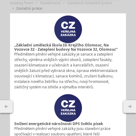
Katalog firem
Stavebnictví
Stavebně řemeslné práce
Izolační práce
„Základní umělecká škola Iši Krejčího Olomouc, Na
Vozovce 32 - Zateplení budovy Na Vozovce 32, Olomouc“
Předmětem plnění veřejné zakázky je sanace a zateplení
střechy, výměna vnějších výplní otvorů, zateplení fasády,
osazení klimatizace v učebnách a kancelářích, osazení
vnějších žaluzií před vybraná okna, úprava elektroinstalace
související s klimatizací, sanace komínů, zrušení balkonu,
instalace nového žebříku na střechu, nový hromosvod,
zádržný systém na střeše a výmalba interiérů.
Snížení energetické náročnosti DPS Světlo písek
Předmětem plnění veřejné zakázky jsou stavební práce
spočívající v realizaci souboru opatření, které řeší