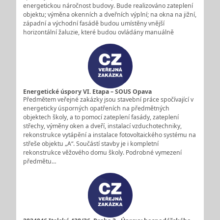
energetickou náročnost budovy. Bude realizováno zateplení
objektu; výměna okenních a dveřních výplní; na okna na jižní,
západní a východní fasádě budou umístěny vnější
horizontální žaluzie, které budou ovládány manuálně
Energetické úspory VI. Etapa – SOUS Opava
Předmětem veřejné zakázky jsou stavební práce spočívající v
energeticky úsporných opatřeních na předmětných
objektech školy, a to pomocí zateplení fasády, zateplení
střechy, výměny oken a dveří, instalací vzduchotechniky,
rekonstrukce vytápění a instalace fotovoltaického systému na
střeše objektu „A“. Součástí stavby je i kompletní
rekonstrukce věžového domu školy. Podrobné vymezení
předmětu…