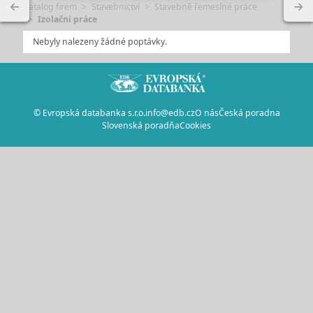
Katalog firem
Stavebnictví
Stavebně řemeslné práce
Izolační práce
Nebyly nalezeny žádné poptávky.
© Evropská databanka s.r.o.
info@edb.cz
O nás
Česká poradna
Slovenská poradňa
Cookies