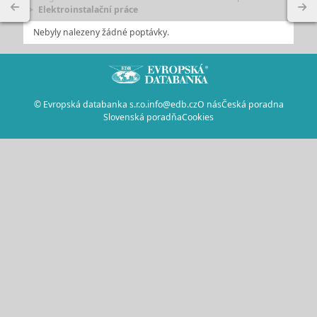
Elektroinstalační práce
Nebyly nalezeny žádné poptávky.
© Evropská databanka s.r.o.
info@edb.cz
O nás
Česká poradna
Slovenská poradňa
Cookies