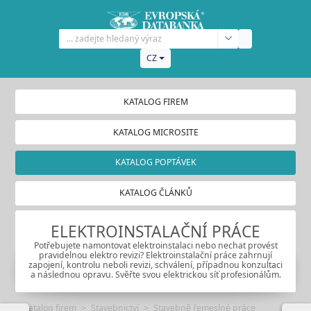
CZ
KATALOG FIREM
KATALOG MICROSITE
KATALOG POPTÁVEK
KATALOG ČLÁNKŮ
ELEKTROINSTALAČNÍ PRÁCE
Potřebujete namontovat elektroinstalaci nebo nechat provést
pravidelnou elektro revizi? Elektroinstalační práce zahrnují
zapojení, kontrolu neboli revizi, schválení, případnou konzultaci
a následnou opravu. Svěřte svou elektrickou síť profesionálům.
Katalog firem
Stavebnictví
Stavebně řemeslné práce