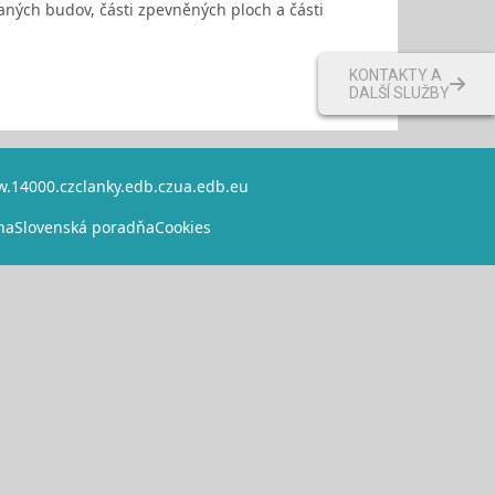
ných budov, části zpevněných ploch a části
KONTAKTY A
DALŠÍ SLUŽBY
.14000.cz
clanky.edb.cz
ua.edb.eu
na
Slovenská poradňa
Cookies