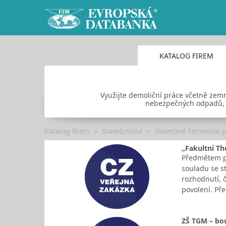
KATALOG FIREM
Využijte demoliční práce včetně zemn
nebezpečných odpadů, l
Katalog firem
Stavebnictví
Stavebně řemeslné 
„Fakultní Th
Předmětem pl
souladu se s
rozhodnutí, 
povolení. P
ZŠ TGM – bou