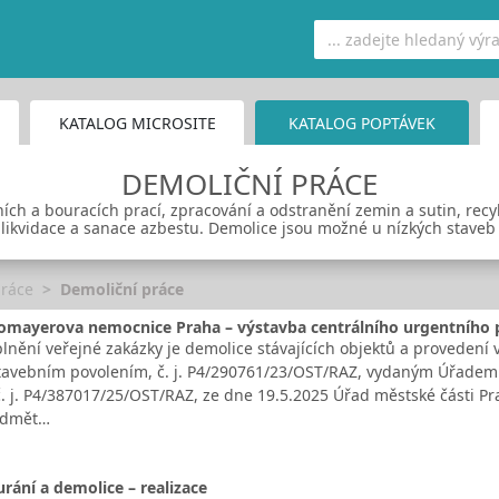
KATALOG MICROSITE
KATALOG POPTÁVEK
DEMOLIČNÍ PRÁCE
ích a bouracích prací, zpracování a odstranění zemin a sutin, recyk
ikvidace a sanace azbestu. Demolice jsou možné u nízkých staveb 
práce
Demoliční práce
omayerova nemocnice Praha – výstavba centrálního urgentního p
nění veřejné zakázky je demolice stávajících objektů a provedení 
tavebním povolením, č. j. P4/290761/23/OST/RAZ, vydaným Úřadem m
č. j. P4/387017/25/OST/RAZ, ze dne 19.5.2025 Úřad městské části Pr
ředmět…
rání a demolice – realizace