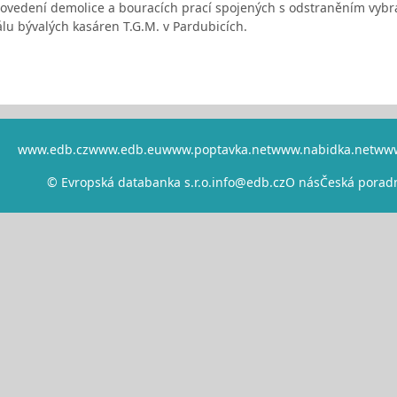
ovedení demolice a bouracích prací spojených s odstraněním vybra
álu bývalých kasáren T.G.M. v Pardubicích.
www.edb.cz
www.edb.eu
www.poptavka.net
www.nabidka.net
www
© Evropská databanka s.r.o.
info@edb.cz
O nás
Česká porad