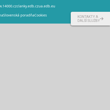
.14000.cz
clanky.edb.cz
ua.edb.eu
na
Slovenská poradňa
Cookies
KONTAKTY A
DALŠÍ SLUŽBY