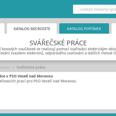
KATALOG MICROSITE
KATALOG POPTÁVEK
SVÁŘEČSKÉ PRÁCE
í kovových součástek se realizují pomocí svařování elektrickým o
ování svazkem elektronů, odporového svařování a dalších metod či
emesla
Svářečské práce
áce v PSO Veselí nad Moravou
ařovacích prací pro PSO Veselí nad Moravou.