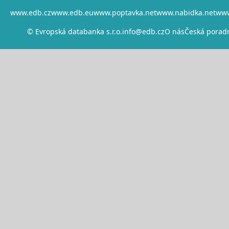
www.edb.cz
www.edb.eu
www.poptavka.net
www.nabidka.net
www
© Evropská databanka s.r.o.
info@edb.cz
O nás
Česká porad