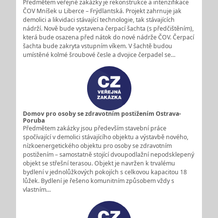
Předmětem veřejné zakázky je rekonstrukce a intenzifikace
ČOV Mníšek u Liberce – Frýdlantská. Projekt zahrnuje jak
demolici a likvidaci stávající technologie, tak stávajících
nádrží. Nově bude vystavena čerpací šachta (s předčištěním),
která bude osazena před nátok do nové nádrže ČOV. Čerpací
šachta bude zakryta vstupním víkem. V šachtě budou
umístěné kolmé šroubové česle a dvojice čerpadel se…
Domov pro osoby se zdravotním postižením Ostrava-
Poruba
Předmětem zakázky jsou především stavební práce
spočívající v demolici stávajícího objektu a výstavbě nového,
nízkoenergetického objektu pro osoby se zdravotním
postižením – samostatně stojící dvoupodlažní nepodsklepený
objekt se střešní terasou. Objekt je navržen k trvalému
bydlení v jednolůžkových pokojích s celkovou kapacitou 18
lůžek. Bydlení je řešeno komunitním způsobem vždy s
vlastním…