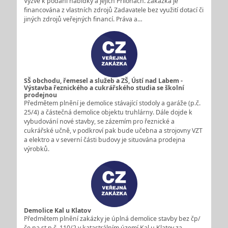
Výzvě k podání nabídky a jejich Přílohách. Zakázka je
financována z vlastních zdrojů Zadavatele bez využití dotací či
jiných zdrojů veřejných financí. Práva a…
SŠ obchodu, řemesel a služeb a ZŠ, Ústí nad Labem -
Výstavba řeznického a cukrářského studia se školní
prodejnou
Předmětem plnění je demolice stávající stodoly a garáže (p.č.
25/4) a částečná demolice objektu truhlárny. Dále dojde k
vybudování nové stavby, se zázemím pro řeznické a
cukrářské učně, v podkroví pak bude učebna a strojovny VZT
a elektro a v severní části budovy je situována prodejna
výrobků.
Demolice Kal u Klatov
Předmětem plnění zakázky je úplná demolice stavby bez čp/
če na st.p.č. 110/2 v katastrálním území Kal u Klatov za