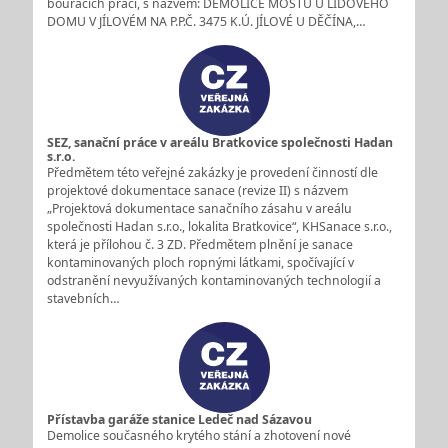
bouracích prací, s názvem: DEMOLICE MOSTU U LIDOVÉHO
DOMU V JÍLOVÉM NA P.P.Č. 3475 K.Ú. JÍLOVÉ U DĚČÍNA,…
SEZ, sanační práce v areálu Bratkovice společnosti Hadan
s.r.o.
Předmětem této veřejné zakázky je provedení činností dle
projektové dokumentace sanace (revize II) s názvem
„Projektová dokumentace sanačního zásahu v areálu
společnosti Hadan s.r.o., lokalita Bratkovice“, KHSanace s.r.o.,
která je přílohou č. 3 ZD. Předmětem plnění je sanace
kontaminovaných ploch ropnými látkami, spočívající v
odstranění nevyužívaných kontaminovaných technologií a
stavebních…
Přístavba garáže stanice Ledeč nad Sázavou
Demolice současného krytého stání a zhotovení nové