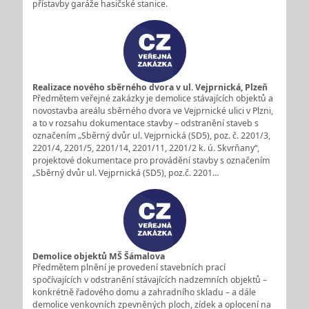
přístavby garáže hasičské stanice.
Realizace nového sběrného dvora v ul. Vejprnická, Plzeň
Předmětem veřejné zakázky je demolice stávajících objektů a
novostavba areálu sběrného dvora ve Vejprnické ulici v Plzni,
a to v rozsahu dokumentace stavby – odstranění staveb s
označením „Sběrný dvůr ul. Vejprnická (SD5), poz. č. 2201/3,
2201/4, 2201/5, 2201/14, 2201/11, 2201/2 k. ú. Skvrňany“,
projektové dokumentace pro provádění stavby s označením
„Sběrný dvůr ul. Vejprnická (SD5), poz.č. 2201…
Demolice objektů MŠ Šámalova
Předmětem plnění je provedení stavebních prací
spočívajících v odstranění stávajících nadzemních objektů –
konkrétně řadového domu a zahradního skladu – a dále
demolice venkovních zpevněných ploch, zídek a oplocení na