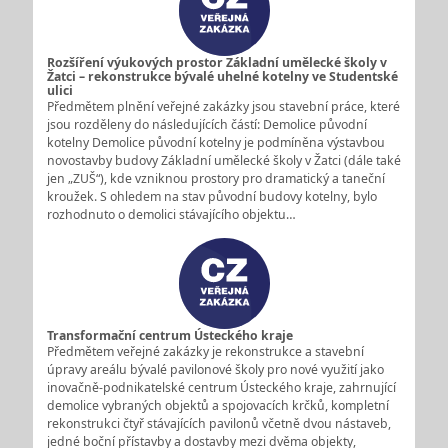
Rozšíření výukových prostor Základní umělecké školy v
Žatci – rekonstrukce bývalé uhelné kotelny ve Studentské
ulici
Předmětem plnění veřejné zakázky jsou stavební práce, které
jsou rozděleny do následujících částí: Demolice původní
kotelny Demolice původní kotelny je podmíněna výstavbou
novostavby budovy Základní umělecké školy v Žatci (dále také
jen „ZUŠ“), kde vzniknou prostory pro dramatický a taneční
kroužek. S ohledem na stav původní budovy kotelny, bylo
rozhodnuto o demolici stávajícího objektu…
Transformační centrum Ústeckého kraje
Předmětem veřejné zakázky je rekonstrukce a stavební
úpravy areálu bývalé pavilonové školy pro nové využití jako
inovačně-podnikatelské centrum Ústeckého kraje, zahrnující
demolice vybraných objektů a spojovacích krčků, kompletní
rekonstrukci čtyř stávajících pavilonů včetně dvou nástaveb,
jedné boční přístavby a dostavby mezi dvěma objekty,