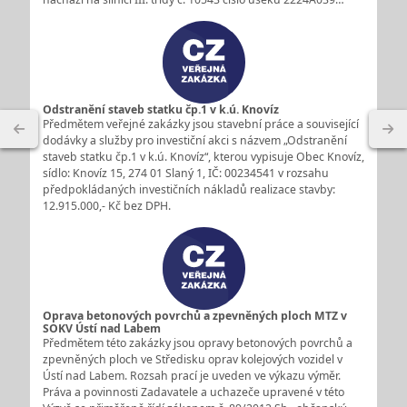
Odstranění staveb statku čp.1 v k.ú. Knovíz
Předmětem veřejné zakázky jsou stavební práce a související
dodávky a služby pro investiční akci s názvem „Odstranění
staveb statku čp.1 v k.ú. Knovíz“, kterou vypisuje Obec Knovíz,
sídlo: Knovíz 15, 274 01 Slaný 1, IČ: 00234541 v rozsahu
předpokládaných investičních nákladů realizace stavby:
12.915.000,- Kč bez DPH.
Oprava betonových povrchů a zpevněných ploch MTZ v
SOKV Ústí nad Labem
Předmětem této zakázky jsou opravy betonových povrchů a
zpevněných ploch ve Středisku oprav kolejových vozidel v
Ústí nad Labem. Rozsah prací je uveden ve výkazu výměr.
Práva a povinnosti Zadavatele a uchazeče upravené v této