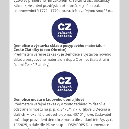
Výzvě se přiměřeně řídí zákonem č. 89/2012 Sb., občanský
zákoník, ve znění pozdějších předpisů, zejména pak
ustanoveními § 1772 - 1779 upravujících veřejnou soutěž o…
Demolice a výstavba skladu posypového materiálu –
České Zlatníky (depo Obrnice)
Předmětem veřejné zakázky je demolice a výstavba nového
skladu posypového materiálu v depu Obrnice (katastrální
území České Zlatníky).
Demolice mostu u Lidového domu Jílové
Předmětem veřejné zakázky v tomto zadávacím řízení je
odstranění mostu na p. p. č. 3475/1 v k. ú. Jílové u Děčína a
dalších, v lokalitě u Lidového domu, 407 01 Jílové. Zadavatel
požaduje provedení demolice mostu dle zadání této Výzvy č.
13/2025, a dále dle PD ve stupni: DSP/PDPS Dokumentace