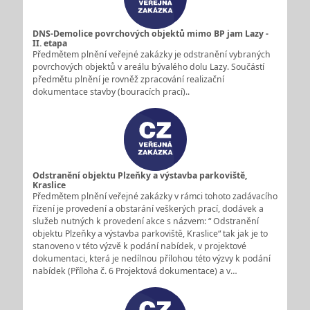
DNS-Demolice povrchových objektů mimo BP jam Lazy -
II. etapa
Předmětem plnění veřejné zakázky je odstranění vybraných
povrchových objektů v areálu bývalého dolu Lazy. Součástí
předmětu plnění je rovněž zpracování realizační
dokumentace stavby (bouracích prací)..
Odstranění objektu Plzeňky a výstavba parkoviště,
Kraslice
Předmětem plnění veřejné zakázky v rámci tohoto zadávacího
řízení je provedení a obstarání veškerých prací, dodávek a
služeb nutných k provedení akce s názvem: “ Odstranění
objektu Plzeňky a výstavba parkoviště, Kraslice“ tak jak je to
stanoveno v této výzvě k podání nabídek, v projektové
dokumentaci, která je nedílnou přílohou této výzvy k podání
nabídek (Příloha č. 6 Projektová dokumentace) a v…