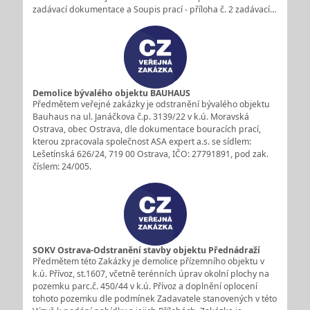
zadávací dokumentace a Soupis prací - příloha č. 2 zadávací…
Demolice bývalého objektu BAUHAUS
Předmětem veřejné zakázky je odstranění bývalého objektu
Bauhaus na ul. Janáčkova č.p. 3139/22 v k.ú. Moravská
Ostrava, obec Ostrava, dle dokumentace bouracích prací,
kterou zpracovala společnost ASA expert a.s. se sídlem:
Lešetínská 626/24, 719 00 Ostrava, IČO: 27791891, pod zak.
číslem: 24/005.
SOKV Ostrava-Odstranění stavby objektu Přednádraží
Předmětem této Zakázky je demolice přízemního objektu v
k.ú. Přívoz, st.1607, včetně terénních úprav okolní plochy na
pozemku parc.č. 450/44 v k.ú. Přívoz a doplnění oplocení
tohoto pozemku dle podmínek Zadavatele stanovených v této