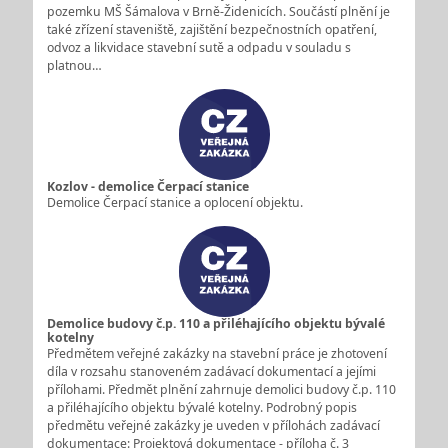
pozemku MŠ Šámalova v Brně-Židenicích. Součástí plnění je
také zřízení staveniště, zajištění bezpečnostních opatření,
odvoz a likvidace stavební sutě a odpadu v souladu s
platnou…
Kozlov - demolice Čerpací stanice
Demolice Čerpací stanice a oplocení objektu.
Demolice budovy č.p. 110 a přiléhajícího objektu bývalé
kotelny
Předmětem veřejné zakázky na stavební práce je zhotovení
díla v rozsahu stanoveném zadávací dokumentací a jejími
přílohami. Předmět plnění zahrnuje demolici budovy č.p. 110
a přiléhajícího objektu bývalé kotelny. Podrobný popis
předmětu veřejné zakázky je uveden v přílohách zadávací
dokumentace: Projektová dokumentace - příloha č. 3