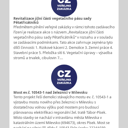
Revitalizace jižní části vegetačního pásu sady
Pětatřicátníků
Předmětem plnění veřejné zakázky v rámci tohoto zadávacího
řízení je realizace akce s názvem „Revitalizace jižní části
vegetačního pásu sady Pětatřicátníků“ v rozsahu a v souladu
se zadávacími podmínkami. Tato akce zahrnuje zejména tyto
dílčí činnosti: 1. Rizikové kácení 2. Demolice 3. Zemní práce 4.
Stavební práce 5. Přeložka sítí 6. Vegetační úpravy – výsadba
stromů a trvalek, cibulovin 7.…
Most ev.č. 10543-1 nad železnicí v Milevsku
Tento projekt řeší demolici stávajícího mostu ev. č. 10543-1 a
výstavbu mostu nového přes železnici v Milevsku s
dostatečnou volnou výšku pod mostem pro budoucí
plánovanou elektrifikaci regionální žel. tratě Tábor-Písek.
Místo stavby se nachází v intravilánu města Milevska v
katastrálním území Milevsko (694673), okres Písek. Most se
nachází na silnici III. třídy č. 10543 číslo úseku 2224A039…