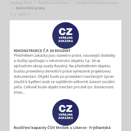
Katalog firem
Řemesla a živnosti
Stavebně řemeslné práce
Demoliční práce
1
2
další >>
REKONSTRUKCE Č.P. 34 ROUDNÝ
Předmětem zakázky jsou stavební práce, související dodávky
a služby spočívající v rekonstrukci objektu č.p. 34 ve
východním okraji osady Roudný. Na předmětném objektu
budou provedeny demoliční práce vymezené projektovou
dokumentací. Objekt bude po provedení navržených úprav
sloužit k bydlení osob se zajištěním odborné ústavní sociální
péče. Celkově bude objekt navržen pro dvě tzv. domácnosti
(max…
Rozšíření kapacity ČOV Mníšek u Liberce - Frýdlantská