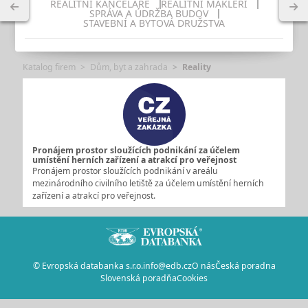
REALITNÍ KANCELÁŘE
REALITNÍ MAKLÉŘI
SPRÁVA A ÚDRŽBA BUDOV
STAVEBNÍ A BYTOVÁ DRUŽSTVA
Katalog firem
Dům, byt a zahrada
Reality
Pronájem prostor sloužících podnikání za účelem
umístění herních zařízení a atrakcí pro veřejnost
Pronájem prostor sloužících podnikání v areálu
mezinárodního civilního letiště za účelem umístění herních
zařízení a atrakcí pro veřejnost.
© Evropská databanka s.r.o.
info@edb.cz
O nás
Česká poradna
Slovenská poradňa
Cookies