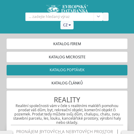
CZ
KATALOG FIREM
KATALOG MICROSITE
KATALOG POPTÁVEK
KATALOG ČLÁNKŮ
REALITY
Realitní společnosti vám v čele s realitními makléři pomohou
prodat váš dům, byt, rekreační objekt, komerční objekt či
pozemek. Prodat tedy můžete svůj dům, chalupu, chatu, svou
stavební parcelu, les, louku, kancelářské prostory, výrobní haly
nebo sklady.
PRONÁJEM BYTOVÝCH A NEBYTOVÝCH PROSTOR